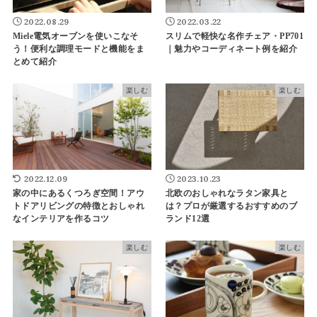
2022.08.29
2022.03.22
Miele電気オーブンを使いこなそ
スリムで軽快な名作チェア・PP701
う！便利な調理モードと機能をま
｜魅力やコーディネート例を紹介
とめて紹介
楽しむ
楽しむ
2022.12.09
2023.10.23
家の中にあるくつろぎ空間！アウ
北欧のおしゃれなラタン家具と
トドアリビングの特徴とおしゃれ
は？プロが厳選するおすすめのブ
なインテリアを作るコツ
ランド12選
楽しむ
楽しむ