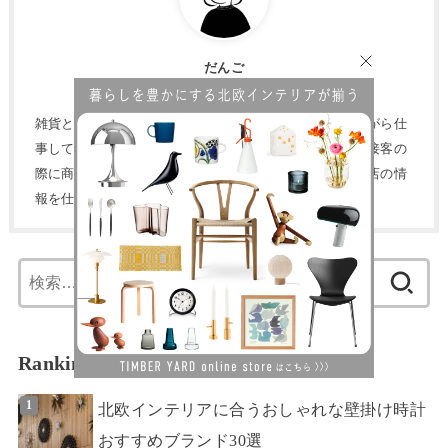
だんご
家具販売スタッフ
雑貨と家具に興味があり、日々大好きなものに囲まれながら仕
事しています。話すこと、食べることも大好きなので、接客の
際に商品提案のお話だけでなく、お客様から美味しいお店の情
報を仕入れることも大切にしています。
検
索:
Ranking
北欧インテリアに合うおしゃれな壁掛け時計
おすすめブランド30選