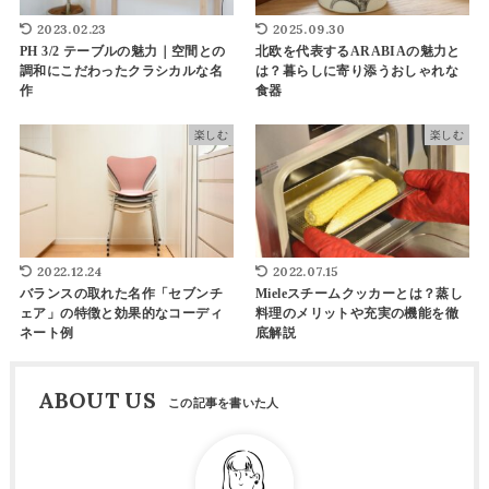
2023.02.23
2025.09.30
PH 3/2 テーブルの魅力｜空間との
北欧を代表するARABIAの魅力と
調和にこだわったクラシカルな名
は？暮らしに寄り添うおしゃれな
作
食器
楽しむ
楽しむ
2022.12.24
2022.07.15
バランスの取れた名作「セブンチ
Mieleスチームクッカーとは？蒸し
ェア」の特徴と効果的なコーディ
料理のメリットや充実の機能を徹
ネート例
底解説
ABOUT US