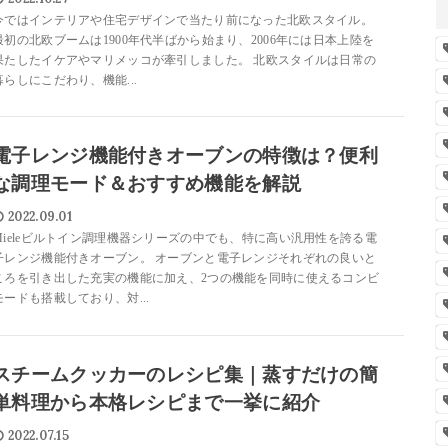
今ではインテリアや住宅デザインで当たり前になった北欧スタイル。
最初の北欧ブームは1900年代半ばから始まり、2006年には日本上陸を
果たしたイケアやマリメッコが牽引しました。 北欧スタイルは日常の
暮らしにこだわり、機能...
電子レンジ機能付きオーブンの特徴は？便利
な調理モード＆おすすめ機能を解説
2022.09.01
Mieleビルトイン調理機器シリーズの中でも、特に高い汎用性を誇る電
子レンジ機能付きオーブン。 オーブンと電子レンジそれぞれの良いと
ころを引き出した充実の機能に加え、2つの機能を同時に使えるコンビ
モードも搭載しており、対...
スチームクッカーのレシピ集｜蒸すだけの簡
単料理から本格レシピまで一挙に紹介
2022.07.15