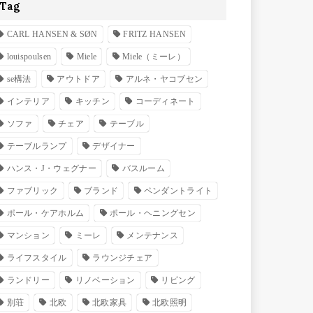
Tag
CARL HANSEN & SØN
FRITZ HANSEN
louispoulsen
Miele
Miele（ミーレ）
se構法
アウトドア
アルネ・ヤコブセン
インテリア
キッチン
コーディネート
ソファ
チェア
テーブル
テーブルランプ
デザイナー
ハンス・J・ウェグナー
バスルーム
ファブリック
ブランド
ペンダントライト
ポール・ケアホルム
ポール・ヘニングセン
マンション
ミーレ
メンテナンス
ライフスタイル
ラウンジチェア
ランドリー
リノベーション
リビング
別荘
北欧
北欧家具
北欧照明