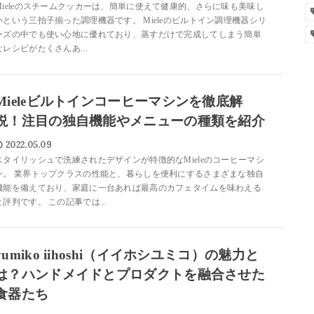
Mieleのスチームクッカーは、簡単に使えて健康的、さらに味も美味し
いという三拍子揃った調理機器です。 Mieleのビルトイン調理機器シリ
ーズの中でも使い心地に優れており、蒸すだけで完成してしまう簡単
なレシピがたくさんあ...
Mieleビルトインコーヒーマシンを徹底解
説！注目の独自機能やメニューの種類を紹介
2022.05.09
スタイリッシュで洗練されたデザインが特徴的なMieleのコーヒーマシ
ン。 業界トップクラスの性能と、暮らしを便利にするさまざまな独自
機能を備えており、家庭に一台あれば最高のカフェタイムを味わえる
と評判です。 この記事では...
yumiko iihoshi（イイホシユミコ）の魅力と
は？ハンドメイドとプロダクトを融合させた
食器たち