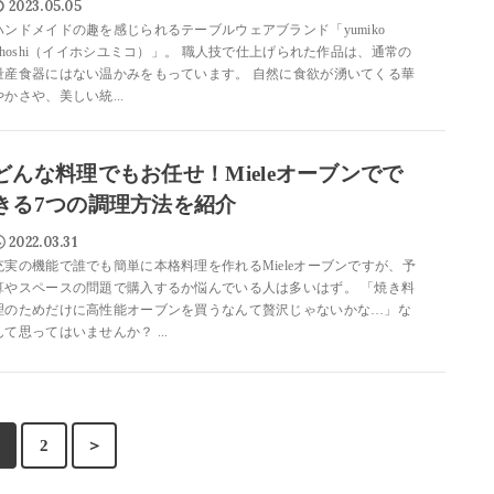
2023.05.05
ハンドメイドの趣を感じられるテーブルウェアブランド「yumiko
iihoshi（イイホシユミコ）」。 職人技で仕上げられた作品は、通常の
量産食器にはない温かみをもっています。 自然に食欲が湧いてくる華
やかさや、美しい統...
どんな料理でもお任せ！Mieleオーブンでで
きる7つの調理方法を紹介
2022.03.31
充実の機能で誰でも簡単に本格料理を作れるMieleオーブンですが、予
算やスペースの問題で購入するか悩んでいる人は多いはず。 「焼き料
理のためだけに高性能オーブンを買うなんて贅沢じゃないかな…」な
んて思ってはいませんか？ ...
2
＞