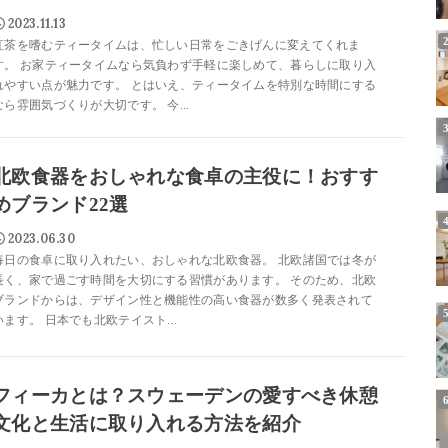
2023.11.13
紅茶を嗜むティータイムは、忙しい日常をごきげんに変えてくれま
す。 お家ティータイムなら気負わず手軽に楽しめて、暮らしに取り入
れやすい点が魅力です。 とはいえ、ティータイムを特別な時間にする
なら雰囲気づくりが大切です。 今...
北欧食器をおしゃれな食卓の主役に！おすす
めブランド22選
2023.06.30
毎日の食卓に取り入れたい、おしゃれな北欧食器。 北欧諸国では冬が
長く、家で過ごす時間を大切にする習慣があります。 そのため、北欧
ブランドからは、デザイン性と機能性の高い食器が数多く発表されて
います。 日本でも北欧テイスト...
フィーカとは？スウェーデンの愛すべき休憩
文化と生活に取り入れる方法を紹介