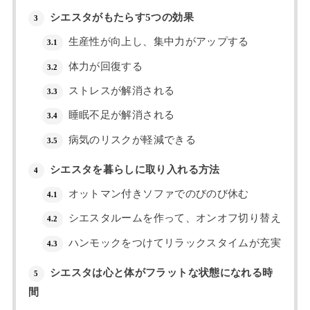
シエスタがもたらす5つの効果
3
生産性が向上し、集中力がアップする
3.1
体力が回復する
3.2
ストレスが解消される
3.3
睡眠不足が解消される
3.4
病気のリスクが軽減できる
3.5
シエスタを暮らしに取り入れる方法
4
オットマン付きソファでのびのび休む
4.1
シエスタルームを作って、オンオフ切り替え
4.2
ハンモックをつけてリラックスタイムが充実
4.3
シエスタは心と体がフラットな状態になれる時
5
間