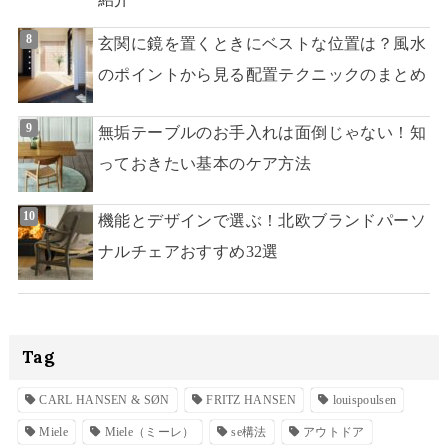
玄関に鏡を置くときにベストな位置は？風水
のポイントから見る配置テクニックのまとめ
無垢テーブルのお手入れは面倒じゃない！知
っておきたい基本のケア方法
機能とデザインで選ぶ！北欧ブランドパーソ
ナルチェアおすすめ32選
Tag
CARL HANSEN & SØN
FRITZ HANSEN
louispoulsen
Miele
Miele（ミーレ）
se構法
アウトドア