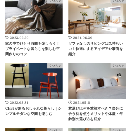
くつろぐ
くつろぐ
2023.02.20
2024.06.30
家の中でひとり時間を楽しもう！
ソファなしのリビングは気持ちい
プライベートな暮らしを楽しむ空
い！快適にするアイデアや事例を
間作りのコツ
紹介
くつろぐ
くつろぐ
2022.05.31
2021.05.11
CH33が彩るおしゃれな暮らし｜シ
枕選びは何を重視すべき？自分に
ンプルモダンな空間を楽しむ
合う枕を使うメリットや体型・年
齢別の選び方を紹介
くつろぐ
くつろぐ