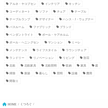
アルネ・ヤコブセン
インテリア
キッチン
コーディネート
ソファ
チェア
テーブル
テーブルランプ
デザイナー
ハンス・J・ウェグナー
バスルーム
ファブリック
ブランド
ペンダントライト
ポール・ケアホルム
ポール・ヘニングセン
マンション
ミーレ
メンテナンス
ライフスタイル
ラウンジチェア
ランドリー
リノベーション
リビング
別荘
北欧
北欧家具
北欧照明
収納
家具
庭
掃除
新築
暮らし
照明
設備
費用
間取り
くつろぐ
HOME