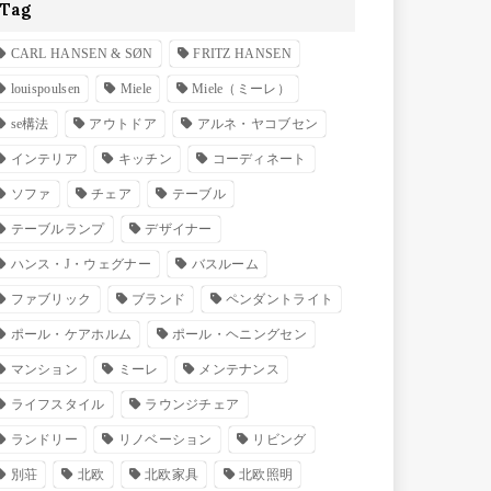
Tag
CARL HANSEN & SØN
FRITZ HANSEN
louispoulsen
Miele
Miele（ミーレ）
se構法
アウトドア
アルネ・ヤコブセン
インテリア
キッチン
コーディネート
ソファ
チェア
テーブル
テーブルランプ
デザイナー
ハンス・J・ウェグナー
バスルーム
ファブリック
ブランド
ペンダントライト
ポール・ケアホルム
ポール・ヘニングセン
マンション
ミーレ
メンテナンス
ライフスタイル
ラウンジチェア
ランドリー
リノベーション
リビング
別荘
北欧
北欧家具
北欧照明