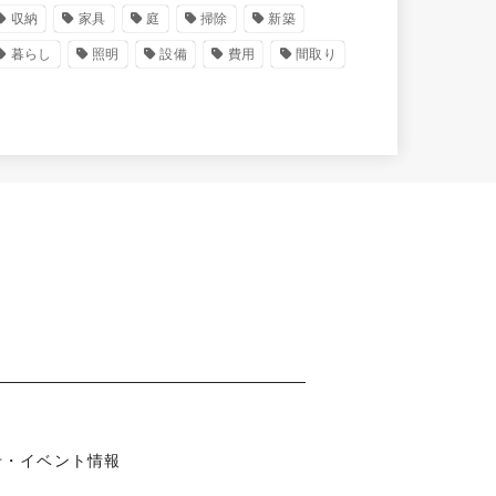
収納
家具
庭
掃除
新築
暮らし
照明
設備
費用
間取り
知らせ・イベント情報