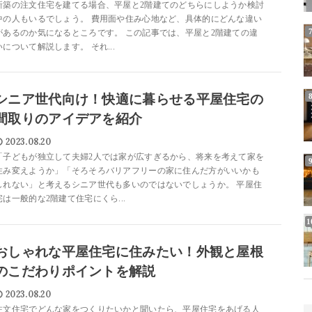
新築の注文住宅を建てる場合、平屋と2階建てのどちらにしようか検討
中の人もいるでしょう。 費用面や住み心地など、具体的にどんな違い
があるのか気になるところです。 この記事では、平屋と2階建ての違
いについて解説します。 それ...
シニア世代向け！快適に暮らせる平屋住宅の
間取りのアイデアを紹介
2023.08.20
「子どもが独立して夫婦2人では家が広すぎるから、将来を考えて家を
住み変えようか」「そろそろバリアフリーの家に住んだ方がいいかも
しれない」と考えるシニア世代も多いのではないでしょうか。 平屋住
宅は一般的な2階建て住宅にくら...
おしゃれな平屋住宅に住みたい！外観と屋根
のこだわりポイントを解説
2023.08.20
注文住宅でどんな家をつくりたいかと聞いたら、平屋住宅をあげる人