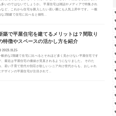
も多いのではないでしょうか。 平屋住宅は雑誌やメディアで特集され
るなど、これから住宅を購入したい若い層にも人気上昇中です。 一般
的な2階建て住宅に比べると個性...
新築で平屋住宅を建てるメリットは？間取り
の特徴やスペースの活かし方を紹介
2023.11.25
一般的な2階建て住宅に比べるとそれほど多く見かけない平屋住宅です
が、最近は平屋住宅の価値が見直されるようになりました。 そのた
め、若い子育て世代や別荘が欲しいシニア向け世代からも、おしゃれ
なデザインの平屋住宅が注目されて...