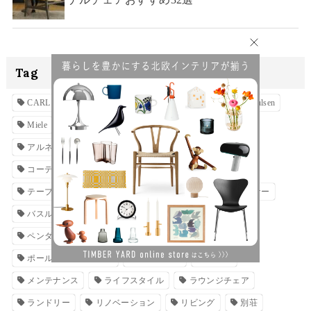
Tag
CARL HANSEN & SØN
FRITZ HANSEN
louispoulsen
Miele
Miele（ミーレ）
se構法
アウトドア
アルネ・ヤコブセン
インテリア
キッチン
コーディネート
ソファ
チェア
テーブル
テーブルランプ
デザイナー
ハンス・J・ウェグナー
バスルーム
ファブリック
ブランド
ペンダントライト
ポール・ケアホルム
ポール・ヘニングセン
マンション
ミーレ
メンテナンス
ライフスタイル
ラウンジチェア
ランドリー
リノベーション
リビング
別荘