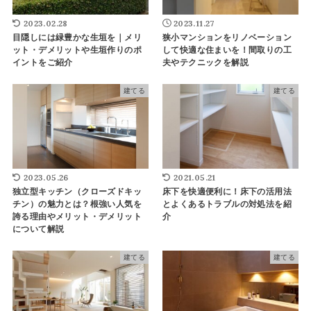
2023.02.28
2023.11.27
目隠しには緑豊かな生垣を｜メリ
狭小マンションをリノベーション
ット・デメリットや生垣作りのポ
して快適な住まいを！間取りの工
イントをご紹介
夫やテクニックを解説
建てる
建てる
2023.05.26
2021.05.21
独立型キッチン（クローズドキッ
床下を快適便利に！床下の活用法
チン）の魅力とは？根強い人気を
とよくあるトラブルの対処法を紹
誇る理由やメリット・デメリット
介
について解説
建てる
建てる