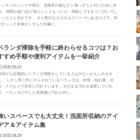
キッチンのシンクや蛇口、洗面所の鏡などに薄っすらと付いた白い水
垢。 時間が経つほど落ちにくくなったり、掃除してもすぐに付いてし
まったりと厄介です。 また蛇口など小さなスペースにあるだけで、何
だかシンク全体がくすんだ印象に...
ベランダ掃除を手軽に終わらせるコツは？お
すすめ手順や便利アイテムを一挙紹介
2021.05.12
日頃から定期的にベランダ掃除をしている人は少ないかもしれませ
ん。 しかし常に外にさらされているベランダは、砂埃・枯れ葉・水
垢・ススなどで非常に汚れています。そのまま汚れを放置していれ
ば、ベランダに干した洗濯物に汚れが付い...
狭いスペースでも大丈夫！洗面所収納のアイ
デア＆アイテム集
2022.01.29