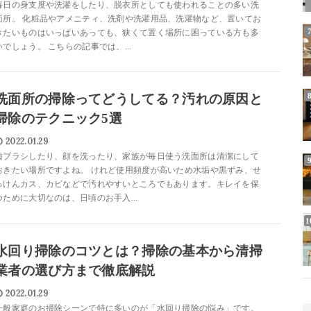
毎日の身支度や洗濯をしたり、脱衣所としても使われることの多い洗
面所。 化粧品やアメニティ、洗剤や洗濯用品、洗濯物など、置いてお
きたいものはいっぱいあっても、狭くて置く場所に困っている方も多
いでしょう。 こちらの記事では、...
洗面所の掃除ってどうしてる？汚れの原因と
掃除のテクニック5選
2022.01.29
歯ブラシしたり、顔を洗ったり、家族が毎日使う洗面所は清潔にして
おきたい場所ですよね。 けれど使用頻度が高いため水垢や黒ずみ、せ
っけんカス、カビなどで汚れやすいところでもあります。キレイを保
つために大切なのは、日頃のお手入...
水回り掃除のコツとは？掃除の基本から清掃
業者の選び方まで徹底解説
2022.01.29
一般家庭のお掃除シーンで特に多いのが「水回り掃除の悩み」です。