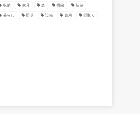
収納
家具
庭
掃除
新築
暮らし
照明
設備
費用
間取り