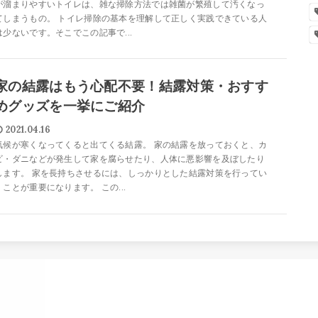
が溜まりやすいトイレは、雑な掃除方法では雑菌が繁殖して汚くなっ
てしまうもの。 トイレ掃除の基本を理解して正しく実践できている人
は少ないです。そこでこの記事で...
家の結露はもう心配不要！結露対策・おすす
めグッズを一挙にご紹介
2021.04.16
気候が寒くなってくると出てくる結露。 家の結露を放っておくと、カ
ビ・ダニなどが発生して家を腐らせたり、人体に悪影響を及ぼしたり
します。 家を長持ちさせるには、しっかりとした結露対策を行ってい
くことが重要になります。 この...