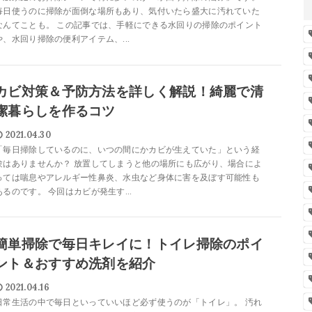
毎日使うのに掃除が面倒な場所もあり、気付いたら盛大に汚れていた
なんてことも。 この記事では、手軽にできる水回りの掃除のポイント
や、水回り掃除の便利アイテム、...
カビ対策＆予防方法を詳しく解説！綺麗で清
潔暮らしを作るコツ
2021.04.30
「毎日掃除しているのに、いつの間にかカビが生えていた」という経
験はありませんか？ 放置してしまうと他の場所にも広がり、場合によ
っては喘息やアレルギー性鼻炎、水虫など身体に害を及ぼす可能性も
あるのです。 今回はカビが発生す...
簡単掃除で毎日キレイに！トイレ掃除のポイ
ント＆おすすめ洗剤を紹介
2021.04.16
日常生活の中で毎日といっていいほど必ず使うのが「トイレ」。 汚れ