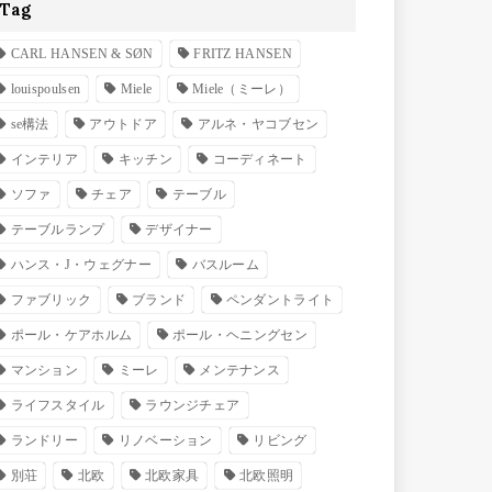
Tag
CARL HANSEN & SØN
FRITZ HANSEN
louispoulsen
Miele
Miele（ミーレ）
se構法
アウトドア
アルネ・ヤコブセン
インテリア
キッチン
コーディネート
ソファ
チェア
テーブル
テーブルランプ
デザイナー
ハンス・J・ウェグナー
バスルーム
ファブリック
ブランド
ペンダントライト
ポール・ケアホルム
ポール・ヘニングセン
マンション
ミーレ
メンテナンス
ライフスタイル
ラウンジチェア
ランドリー
リノベーション
リビング
別荘
北欧
北欧家具
北欧照明