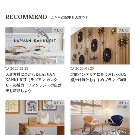
RECOMMEND
楽しむ
楽しむ
2023.12.25
2023.07.25
天然素材にこだわるLAPUAN
北欧インテリアに合うおしゃれな
KANKURIT（ラプアン カンク
壁掛け時計おすすめブランド30選
リ）の魅力｜フィンランドの自然
美を堪能しよう
楽しむ
楽しむ