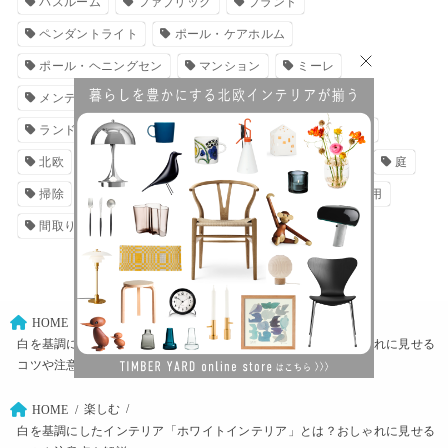
バスルーム
ファブリック
ブランド
ペンダントライト
ポール・ケアホルム
ポール・ヘニングセン
マンション
ミーレ
メンテナンス
ライフスタイル
ラウンジチェア
ランドリー
リノベーション
リビング
別荘
北欧
北欧家具
北欧照明
収納
家具
庭
掃除
新築
暮らし
照明
設備
費用
間取り
楽しむ
HOME
白を基調にしたインテリア「ホワイトインテリア」とは？おしゃれに見せる
コツや注意点を解説
楽しむ
HOME
白を基調にしたインテリア「ホワイトインテリア」とは？おしゃれに見せる