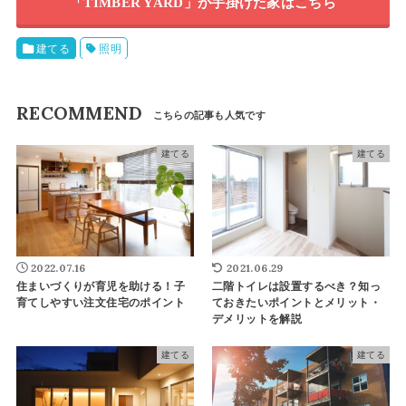
「TIMBER YARD」が手掛けた家はこちら
建てる
照明
RECOMMEND
建てる
建てる
2022.07.16
2021.06.29
住まいづくりが育児を助ける！子
二階トイレは設置するべき？知っ
育てしやすい注文住宅のポイント
ておきたいポイントとメリット・
デメリットを解説
建てる
建てる