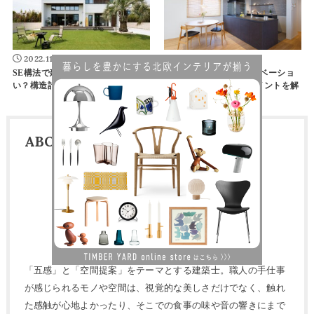
2022.11.07
2023.09.28
SE構法で建てる家は耐震性が高
おしゃれにキッチンリノベーショ
い？構造計算の重要性を解説
ンを成功させる6つのポイントを解
説
ABOUT US
cova
「五感」と「空間提案」をテーマとする建築士。職人の手仕事
が感じられるモノや空間は、視覚的な美しさだけでなく、触れ
た感触が心地よかったり、そこでの食事の味や音の響きにまで