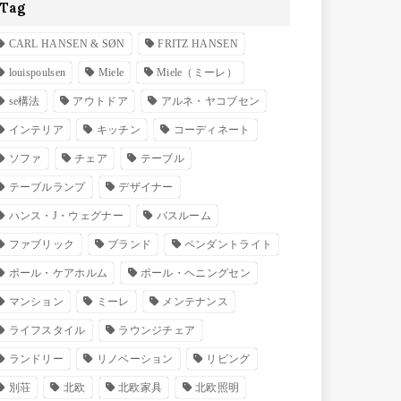
Tag
CARL HANSEN & SØN
FRITZ HANSEN
louispoulsen
Miele
Miele（ミーレ）
se構法
アウトドア
アルネ・ヤコブセン
インテリア
キッチン
コーディネート
ソファ
チェア
テーブル
テーブルランプ
デザイナー
ハンス・J・ウェグナー
バスルーム
ファブリック
ブランド
ペンダントライト
ポール・ケアホルム
ポール・ヘニングセン
マンション
ミーレ
メンテナンス
ライフスタイル
ラウンジチェア
ランドリー
リノベーション
リビング
別荘
北欧
北欧家具
北欧照明