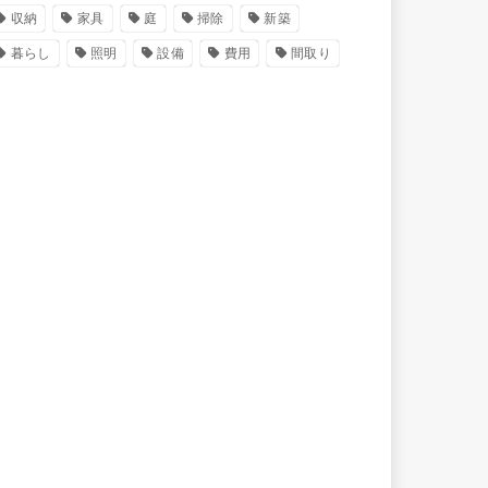
収納
家具
庭
掃除
新築
暮らし
照明
設備
費用
間取り