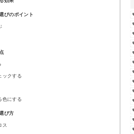
る効果
選びのポイント
ぶ
点
る
ェックする
る色にする
選び方
ロス