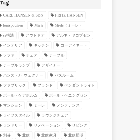
Tag
CARL HANSEN & SØN
FRITZ HANSEN
louispoulsen
Miele
Miele（ミーレ）
se構法
アウトドア
アルネ・ヤコブセン
インテリア
キッチン
コーディネート
ソファ
チェア
テーブル
テーブルランプ
デザイナー
ハンス・J・ウェグナー
バスルーム
ファブリック
ブランド
ペンダントライト
ポール・ケアホルム
ポール・ヘニングセン
マンション
ミーレ
メンテナンス
ライフスタイル
ラウンジチェア
ランドリー
リノベーション
リビング
別荘
北欧
北欧家具
北欧照明