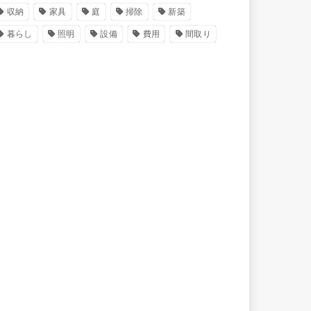
収納
家具
庭
掃除
新築
暮らし
照明
設備
費用
間取り