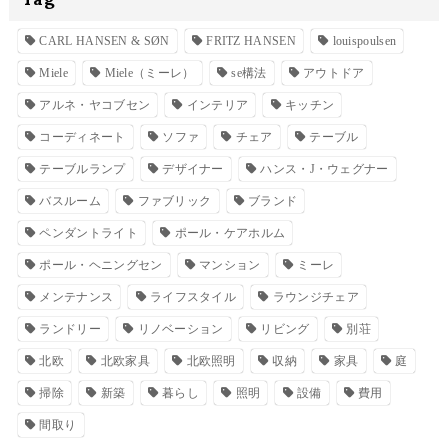
CARL HANSEN & SØN
FRITZ HANSEN
louispoulsen
Miele
Miele（ミーレ）
se構法
アウトドア
アルネ・ヤコブセン
インテリア
キッチン
コーディネート
ソファ
チェア
テーブル
テーブルランプ
デザイナー
ハンス・J・ウェグナー
バスルーム
ファブリック
ブランド
ペンダントライト
ポール・ケアホルム
ポール・ヘニングセン
マンション
ミーレ
メンテナンス
ライフスタイル
ラウンジチェア
ランドリー
リノベーション
リビング
別荘
北欧
北欧家具
北欧照明
収納
家具
庭
掃除
新築
暮らし
照明
設備
費用
間取り