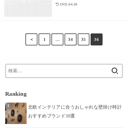
2021.04.16
＜
1
…
34
35
36
検
索:
Ranking
北欧インテリアに合うおしゃれな壁掛け時計
おすすめブランド30選