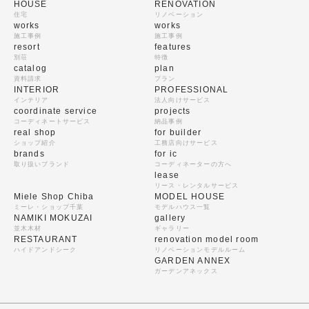
HOUSE
RENOVATION
住宅
リノベーション
works
works
施工事例
施工事例
resort
features
別荘
特徴
catalog
plan
資料請求
プラン
INTERIOR
PROFESSIONAL
インテリア
法人向けサービス
coordinate service
projects
コーディネートサービス
納品事例
real shop
for builder
ショップ紹介
工務店向けサービス
brands
for ic
取り扱いブランド
コーディネーターの方へ
lease
リース・レンタルサービス
Miele Shop Chiba
MODEL HOUSE
ミーレ・ショップ千葉
モデルハウス一覧
NAMIKI MOKUZAI
gallery
並木木材
ギャラリー
RESTAURANT
renovation model room
ハイドアンドシーク
リノベーションモデルルーム
GARDEN ANNEX
ガーデンアネックス