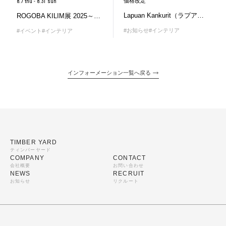
価格改定
8.7 thu - 8.31 sun
Lapuan Kankurit（ラプアンカンクリ）9/1（月）価格改定のお知らせ
ROGOBA KILIM展 2025～夏こそ感じる、手織りの心地よさ～
#お知らせ
#インテリア
#イベント
#インテリア
インフォーメーション一覧へ戻る
TIMBER YARD
ティンバーヤード
COMPANY
CONTACT
会社概要
お問い合わせ
NEWS
RECRUIT
お知らせ
リクルート