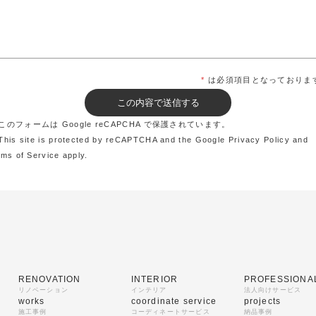
*
は必須項目となっておりま
このフォームは Google reCAPCHA で保護されています。
This site is protected by reCAPTCHA and the Google
Privacy Policy
and
rms of Service
apply.
RENOVATION
INTERIOR
PROFESSIONA
リノベーション
インテリア
法人向けサービス
works
coordinate service
projects
施工事例
コーディネートサービス
納品事例