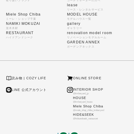
取り扱いブランド
コーディネーターの方へ
lease
リース・レンタルサービス
Miele Shop Chiba
MODEL HOUSE
ミーレ・ショップ千葉
モデルハウス一覧
NAMIKI MOKUZAI
gallery
並木木材
ギャラリー
RESTAURANT
renovation model room
ハイドアンドシーク
リノベーションモデルルーム
GARDEN ANNEX
ガーデンアネックス
読み物 | COZY LIFE
ONLINE STORE
INTERIOR SHOP
LINE 公式アカウント
@timberyard_jp
HOUSE
@timberyard_house
Miele Shop Chiba
@miele_shop_chiba_timberyard
HIDE&SEEK
@hideandseek_restaurant