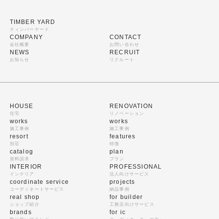
TIMBER YARD
ティンバーヤード
COMPANY
CONTACT
会社概要
お問い合わせ
NEWS
RECRUIT
お知らせ
リクルート
HOUSE
RENOVATION
住宅
リノベーション
works
works
施工事例
施工事例
resort
features
別荘
特徴
catalog
plan
資料請求
プラン
INTERIOR
PROFESSIONAL
インテリア
法人向けサービス
coordinate service
projects
コーディネートサービス
納品事例
real shop
for builder
ショップ紹介
工務店向けサービス
brands
for ic