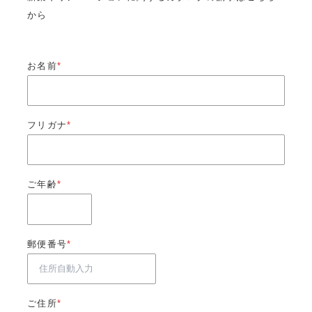
から
お名前
*
フリガナ
*
ご年齢
*
郵便番号
*
ご住所
*