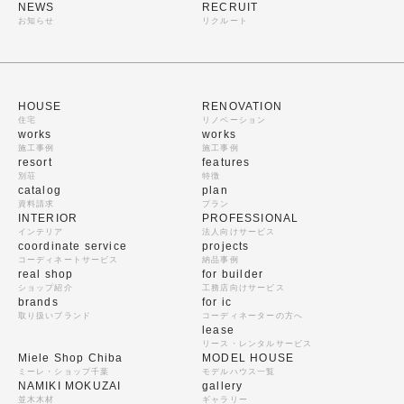
NEWS
RECRUIT
お知らせ
リクルート
HOUSE
RENOVATION
住宅
リノベーション
works
works
施工事例
施工事例
resort
features
別荘
特徴
catalog
plan
資料請求
プラン
INTERIOR
PROFESSIONAL
インテリア
法人向けサービス
coordinate service
projects
コーディネートサービス
納品事例
real shop
for builder
ショップ紹介
工務店向けサービス
brands
for ic
取り扱いブランド
コーディネーターの方へ
lease
リース・レンタルサービス
Miele Shop Chiba
MODEL HOUSE
ミーレ・ショップ千葉
モデルハウス一覧
NAMIKI MOKUZAI
gallery
並木木材
ギャラリー