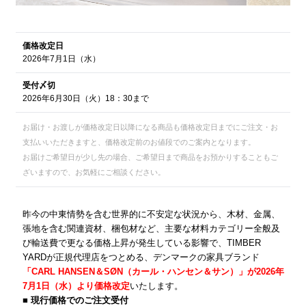
価格改定日
2026年7月1日（水）
受付〆切
2026年6月30日（火）18：30まで
お届け・お渡しが価格改定日以降になる商品も価格改定日までにご注文・お
支払いいただきますと、価格改定前のお値段でのご案内となります。
お届けご希望日が少し先の場合、ご希望日まで商品をお預かりすることもご
ざいますので、お気軽にご相談ください。
昨今の中東情勢を含む世界的に不安定な状況から、木材、金属、
張地を含む関連資材、梱包材など、主要な材料カテゴリー全般及
び輸送費で更なる価格上昇が発生している影響で、TIMBER
YARDが正規代理店をつとめる、デンマークの家具ブランド
「CARL HANSEN＆SØN（カール・ハンセン＆サン）
」が2026年
7月1
日（水）より価格改定
いたします。
■ 現行価格でのご注文受付