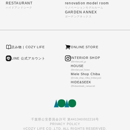
RESTAURANT
renovation model room
ハイドアンドシーク
リノベーションモデルルーム
GARDEN ANNEX
ガーデンアネックス
読み物 | COZY LIFE
ONLINE STORE
INTERIOR SHOP
LINE 公式アカウント
@timberyard_jp
HOUSE
@timberyard_house
Miele Shop Chiba
@miele_shop_chiba_timberyard
HIDE&SEEK
@hideandseek_restaurant
千葉県公安委員会許可 第441340002216号
PRIVACY POLICY
COZY LIFE CO.,LTD. ALL RIGHTS RESERVED.
©