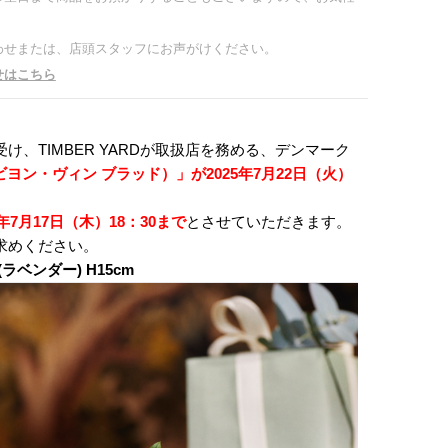
わせまたは、店頭スタッフにお声がけください。
せはこちら
、TIMBER YARDが取扱店を務める、デンマーク
lad（ビヨン・ヴィン ブラッド）
」が2025年7月22
日（火）
5年7月17
日（木）18：30まで
とさせていただきます。
求めください。
ラベンダー) H15cm