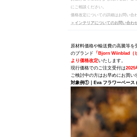
にご相談ください。
価格改定についての詳細はお問い合
＞
インテリアについてのお問い合わ
原材料価格や輸送費の高騰等を受け
のブランド
「Bjorn Wiinb
より価格改定
いたします。
現行価格でのご注文受付は
202
ご検討中の方はお早めにお買い
対象例①｜Eva フラワーベース (