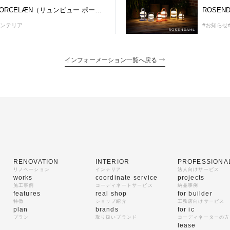
LYNGBY PORCELÆN（リュンビュー ポーセリン）7/22（火）価格改定のお知らせ
#お知らせ
インテリア
インフォーメーション一覧へ戻る
RENOVATION
INTERIOR
PROFESSIONA
リノベーション
インテリア
法人向けサービス
works
coordinate service
projects
施工事例
コーディネートサービス
納品事例
features
real shop
for builder
特徴
ショップ紹介
工務店向けサービス
plan
brands
for ic
プラン
取り扱いブランド
コーディネーターの方
lease