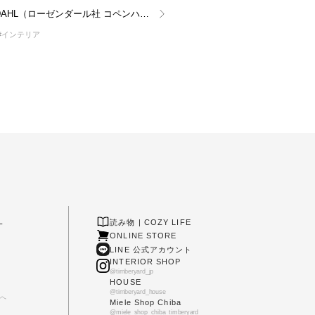
ROSENDAHL（ローゼンダール社 コペンハーゲン）7/22（火）価格改定のお知らせ
#インテリア
L
読み物 | COZY LIFE
ONLINE STORE
LINE 公式アカウント
INTERIOR SHOP
@timberyard_jp
HOUSE
@timberyard_house
へ
Miele Shop Chiba
@miele_shop_chiba_timberyard