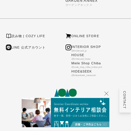
GARDEN ANNEX
ガーデンアネックス
読み物 | COZY LIFE
ONLINE STORE
INTERIOR SHOP
LINE 公式アカウント
@timberyard_jp
HOUSE
@timberyard_house
Miele Shop Chiba
@miele_shop_chiba_timberyard
HIDE&SEEK
@hideandseek_restaurant
CONTACT
千葉県公安委員会許可 第441340002216号
PRIVACY POLICY
COZY LIFE CO.,LTD. ALL RIGHTS RESERVED.
©