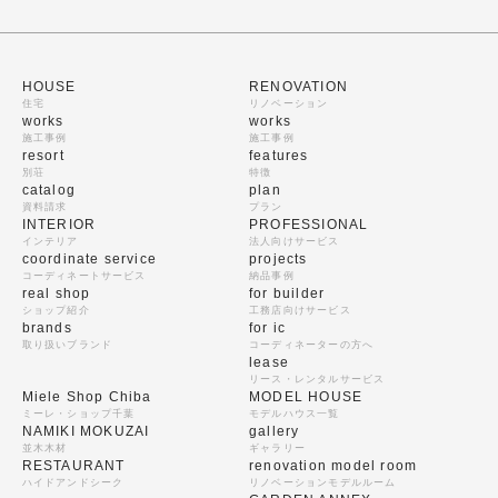
HOUSE
RENOVATION
住宅
リノベーション
works
works
施工事例
施工事例
resort
features
別荘
特徴
catalog
plan
資料請求
プラン
INTERIOR
PROFESSIONAL
インテリア
法人向けサービス
coordinate service
projects
コーディネートサービス
納品事例
real shop
for builder
ショップ紹介
工務店向けサービス
brands
for ic
取り扱いブランド
コーディネーターの方へ
lease
リース・レンタルサービス
Miele Shop Chiba
MODEL HOUSE
ミーレ・ショップ千葉
モデルハウス一覧
NAMIKI MOKUZAI
gallery
並木木材
ギャラリー
RESTAURANT
renovation model room
ハイドアンドシーク
リノベーションモデルルーム