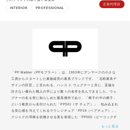
正規代理店
INTERIOR
PROFESSIONAL
「PP Møbler（PPモブラー）」は、1953年にデンマークの小さな
工房からスタートした家族経営の家具ブランドです。「北欧家具デ
ザインの巨匠」と言われる、ハンス J. ウェグナーと共に、妥協を
許さない優れた職人の手により数々の名作を生んできました。ウェ
グナーの名を世に知らしめた最高傑作であり、「椅子の中の椅子」
という敬意から名付けられた「PP501（ザ チェア）」、包み込まれ
る安心感を与えてくれるラウンジチェア「PP19（ベアチェア）」、
クジャクの羽根を彷彿させる美を表現した「PP550（ピーコックチ
ェア）」など、歴史に名を刻む名作の多さで知られます。素材の魅
もっと見る
力を最大限に引き出し、どの角度から見ても美しい構造、機能を兼