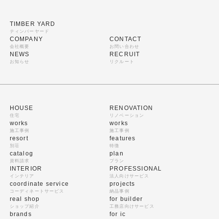
TIMBER YARD
ティンバーヤード
COMPANY
CONTACT
会社概要
お問い合わせ
NEWS
RECRUIT
お知らせ
リクルート
HOUSE
RENOVATION
住宅
リノベーション
works
works
施工事例
施工事例
resort
features
別荘
特徴
catalog
plan
資料請求
プラン
INTERIOR
PROFESSIONAL
インテリア
法人向けサービス
coordinate service
projects
コーディネートサービス
納品事例
real shop
for builder
ショップ紹介
工務店向けサービス
brands
for ic