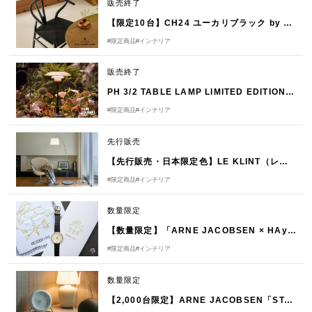
販売終了
【限定10台】CH24 ユーカリブラック by CARL HANSEN＆SØN（カール・ハンセン＆サン）
#限定商品
#インテリア
販売終了
PH 3/2 TABLE LAMP LIMITED EDITION 2025
#限定商品
#インテリア
先行販売
【先行販売・日本限定色】LE KLINT（レ・クリント）スノードロップ発売のお知らせ
#限定商品
#インテリア
数量限定
【数量限定】「ARNE JACOBSEN × HAyU」コラボウォッチ発売のお知らせ
#限定商品
#インテリア
数量限定
【2,000台限定】ARNE JACOBSEN「STATION Bellevue」発売のお知らせ