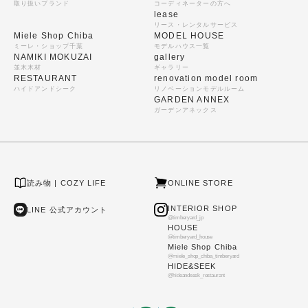
取り扱いブランド
コーディネーターの方へ
lease
リース・レンタルサービス
Miele Shop Chiba
MODEL HOUSE
ミーレ・ショップ千葉
モデルハウス一覧
NAMIKI MOKUZAI
gallery
並木木材
ギャラリー
RESTAURANT
renovation model room
ハイドアンドシーク
リノベーションモデルルーム
GARDEN ANNEX
ガーデンアネックス
読み物 | COZY LIFE
ONLINE STORE
INTERIOR SHOP
LINE 公式アカウント
@timberyard_jp
HOUSE
@timberyard_house
Miele Shop Chiba
@miele_shop_chiba_timberyard
HIDE&SEEK
@hideandseek_restaurant