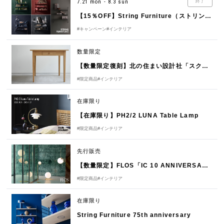
7.21 mon - 8.3 sun
終了
【15％OFF】String Furniture（ストリング ファニチャー）Online Campaign 2025
#キャンペーン
#インテリア
数量限定
【数量限定復刻】北の住まい設計社「スクエアテーブル」販売のお知らせ
#限定商品
#インテリア
在庫限り
【在庫限り】PH2/2 LUNA Table Lamp
#限定商品
#インテリア
先行販売
【数量限定】FLOS「IC 10 ANNIVERSARY COLLECTION」
#限定商品
#インテリア
在庫限り
String Furniture 75th anniversary