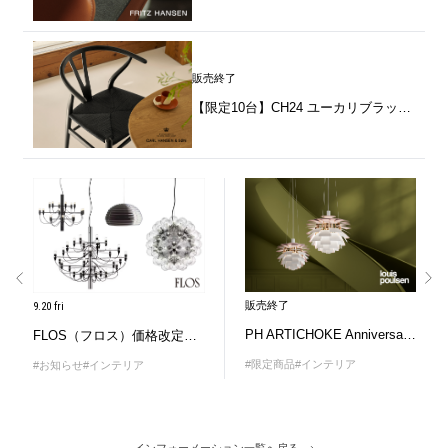
販売終了
【限定10台】CH24 ユーカリブラック by CARL HANSEN＆SØN（カール・ハンセン＆サン）
販売終了
9.20 fri
PH ARTICHOKE Anniversary Edition
FLOS（フロス）価格改定のお知らせ
#限定商品
#インテリア
#お知らせ
#インテリア