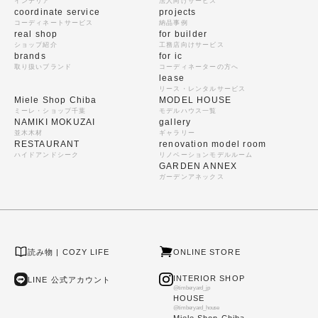
インテリア
法人向けサービス
coordinate service
projects
コーディネートサービス
納品事例
real shop
for builder
ショップ紹介
工務店向けサービス
brands
for ic
取り扱いブランド
コーディネーターの方へ
lease
リース・レンタルサービス
Miele Shop Chiba
MODEL HOUSE
ミーレ・ショップ千葉
モデルハウス一覧
NAMIKI MOKUZAI
gallery
並木木材
ギャラリー
RESTAURANT
renovation model room
ハイドアンドシーク
リノベーションモデルルーム
GARDEN ANNEX
ガーデンアネックス
読み物 | COZY LIFE
ONLINE STORE
INTERIOR SHOP
LINE 公式アカウント
@timberyard_jp
HOUSE
@timberyard_house
Miele Shop Chiba