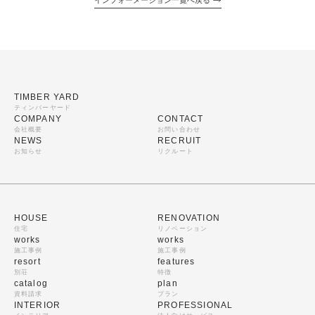
インフォーメーション一覧へ戻る
TIMBER YARD
ティンバーヤード
COMPANY
CONTACT
会社概要
お問い合わせ
NEWS
RECRUIT
お知らせ
リクルート
HOUSE
RENOVATION
住宅
リノベーション
works
works
施工事例
施工事例
resort
features
別荘
特徴
catalog
plan
資料請求
プラン
INTERIOR
PROFESSIONAL