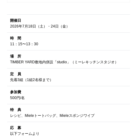
開催日
2026年7月18日（土）・24日（金）
時 間
11：15〜13：30
場 所
TIMBER YARD敷地内併設「studio」（ミーレキッチンスタジオ）
定 員
先着3組（1組2名様まで）
参加費
500円/名
特 典
レシピ、Mieleトートバッグ、Mieleスポンジワイプ
応 募
以下フォームより