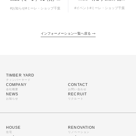
#イベント
#ミーレ・ショップ千葉
#お知らせ
#ミーレ・ショップ千葉
インフォーメーション一覧へ戻る
TIMBER YARD
ティンバーヤード
COMPANY
CONTACT
会社概要
お問い合わせ
NEWS
RECRUIT
お知らせ
リクルート
HOUSE
RENOVATION
住宅
リノベーション