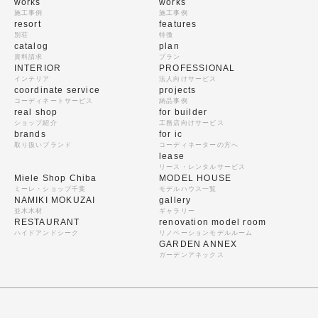
works
works
施工事例
施工事例
resort
features
別荘
特徴
catalog
plan
資料請求
プラン
INTERIOR
PROFESSIONAL
インテリア
法人向けサービス
coordinate service
projects
コーディネートサービス
納品事例
real shop
for builder
ショップ紹介
工務店向けサービス
brands
for ic
取り扱いブランド
コーディネーターの方へ
lease
リース・レンタルサービス
Miele Shop Chiba
MODEL HOUSE
ミーレ・ショップ千葉
モデルハウス一覧
NAMIKI MOKUZAI
gallery
並木木材
ギャラリー
RESTAURANT
renovation model room
ハイドアンドシーク
リノベーションモデルルーム
GARDEN ANNEX
ガーデンアネックス