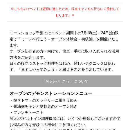
※こちらのイベントは定員に達したため、現在キャンセル待ちにて受付して
おります。※
ミーレショップ千葉ではイベント期間中の7月18(土)・24日(金)限
定で「ミーレへ行こう－オーブン体験会－初級編」を開催いたし
ます。
オーブン初心者の方へ向けて、簡単・手軽に取り入れられる活用
方法をご紹介します。
日々の役立つストック料理をはじめ、難しいテクニックは使わ
ず、「まずはやってみよう」と思える内容を予定しています。
「Mieleへ行こう」について
オーブンのデモンストレーションメニュー
・焼きトマトのカッペリーニ風そうめん
・醤油麹チキンと夏野菜のオーブン焼き
・フレンチトースト
Mieleのビルトイン調理機器には、いくつか種類もございますので
お悩みの方はぜひこの機会にご参加ください。