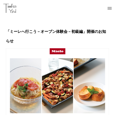
開催中
開催中
予定
予定
予定
「ミーレへ行こう－オーブン体験会－初級編」開催のお知
らせ