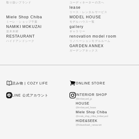
取り扱いブランド
コーディネーターの方へ
lease
リース・レンタルサービス
Miele Shop Chiba
MODEL HOUSE
ミーレ・ショップ千葉
モデルハウス一覧
NAMIKI MOKUZAI
gallery
並木木材
ギャラリー
RESTAURANT
renovation model room
ハイドアンドシーク
リノベーションモデルルーム
GARDEN ANNEX
ガーデンアネックス
読み物 | COZY LIFE
ONLINE STORE
INTERIOR SHOP
LINE 公式アカウント
@timberyard_jp
HOUSE
@timberyard_house
Miele Shop Chiba
@miele_shop_chiba_timberyard
HIDE&SEEK
@hideandseek_restaurant