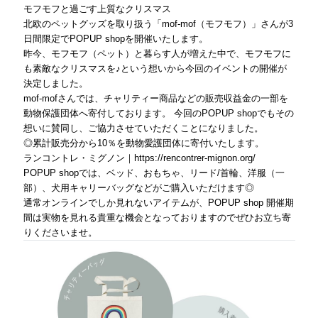
モフモフと過ごす上質なクリスマス
北欧のペットグッズを取り扱う「mof-mof（モフモフ）」さんが3
日間限定でPOPUP shopを開催いたします。
昨今、モフモフ（ペット）と暮らす人が増えた中で、モフモフに
も素敵なクリスマスを♪という想いから今回のイベントの開催が
決定しました。
mof-mofさんでは、チャリティー商品などの販売収益金の一部を
動物保護団体へ寄付しております。 今回のPOPUP shopでもその
想いに賛同し、ご協力させていただくことになりました。
◎累計販売分から10％を動物愛護団体に寄付いたします。
ランコントレ・ミグノン｜
https://rencontrer-mignon.org/
POPUP shopでは、ベッド、おもちゃ、リード/首輪、洋服（一
部）、犬用キャリーバッグなどがご購入いただけます◎
通常オンラインでしか見れないアイテムが、POPUP shop 開催期
間は実物を見れる貴重な機会となっておりますのでぜひお立ち寄
りくださいませ。