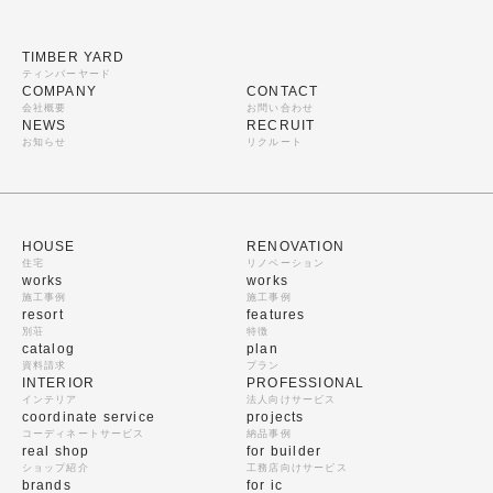
TIMBER YARD
ティンバーヤード
COMPANY
CONTACT
会社概要
お問い合わせ
NEWS
RECRUIT
お知らせ
リクルート
HOUSE
RENOVATION
住宅
リノベーション
works
works
施工事例
施工事例
resort
features
別荘
特徴
catalog
plan
資料請求
プラン
INTERIOR
PROFESSIONAL
インテリア
法人向けサービス
coordinate service
projects
コーディネートサービス
納品事例
real shop
for builder
ショップ紹介
工務店向けサービス
brands
for ic