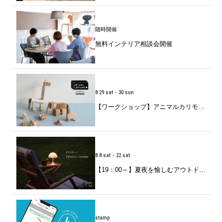
随時開催
無料インテリア相談会開催
8.29 sat・30 sun
【ワークショップ】アニマルカリモク「家具の端材で動物をつくろう」開催のお知らせ
8.8 sat・22 sat
【19：00～】夏夜を愉しむアウトドアラウンジ
stamp