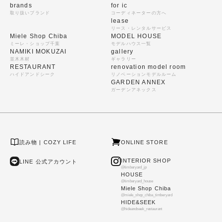
brands
for ic
取り扱いブランド
コーディネーターの方へ
lease
リース・レンタルサービス
Miele Shop Chiba
MODEL HOUSE
ミーレ・ショップ千葉
モデルハウス一覧
NAMIKI MOKUZAI
gallery
並木木材
ギャラリー
RESTAURANT
renovation model room
ハイドアンドシーク
リノベーションモデルルーム
GARDEN ANNEX
ガーデンアネックス
読み物 | COZY LIFE
ONLINE STORE
INTERIOR SHOP
LINE 公式アカウント
@timberyard_jp
HOUSE
@timberyard_house
Miele Shop Chiba
@miele_shop_chiba_timberyard
HIDE&SEEK
@hideandseek_restaurant