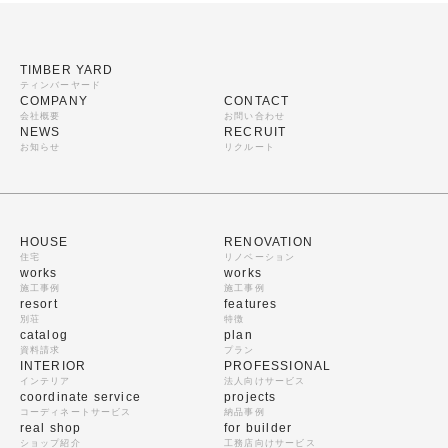
TIMBER YARD
ティンバーヤード
COMPANY
CONTACT
会社概要
お問い合わせ
NEWS
RECRUIT
お知らせ
リクルート
HOUSE
RENOVATION
住宅
リノベーション
works
works
施工事例
施工事例
resort
features
別荘
特徴
catalog
plan
資料請求
プラン
INTERIOR
PROFESSIONAL
インテリア
法人向けサービス
coordinate service
projects
コーディネートサービス
納品事例
real shop
for builder
ショップ紹介
工務店向けサービス