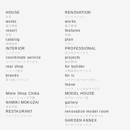
HOUSE
RENOVATION
住宅
リノベーション
works
works
施工事例
施工事例
resort
features
別荘
特徴
catalog
plan
資料請求
プラン
INTERIOR
PROFESSIONAL
インテリア
法人向けサービス
coordinate service
projects
コーディネートサービス
納品事例
real shop
for builder
ショップ紹介
工務店向けサービス
brands
for ic
取り扱いブランド
コーディネーターの方へ
lease
リース・レンタルサービス
Miele Shop Chiba
MODEL HOUSE
ミーレ・ショップ千葉
モデルハウス一覧
NAMIKI MOKUZAI
gallery
並木木材
ギャラリー
RESTAURANT
renovation model room
ハイドアンドシーク
リノベーションモデルルーム
GARDEN ANNEX
ガーデンアネックス