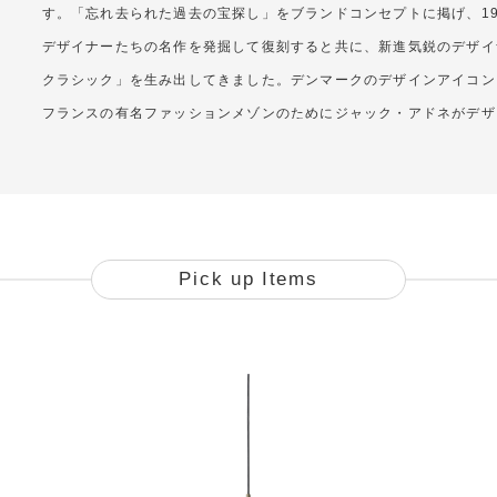
す。「忘れ去られた過去の宝探し」をブランドコンセプトに掲げ、19
デザイナーたちの名作を発掘して復刻すると共に、新進気鋭のデザイ
クラシック」を生み出してきました。デンマークのデザインアイコン
フランスの有名ファッションメゾンのためにジャック・アドネがデザ
ー」、デザインデュオ、ガム・フラテージがデザインしたGUBI（グ
ど、世代を超えて受け継がれる名作が揃っています。GUBI（グビ）
義）なスタイルは時代を超えて共感を生み、今日ではグローバルデザ
ンマークのデザインハウスとなっています。
Pick up Items