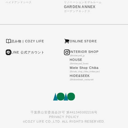
ハイドアンドシーク
リノベーションモデルルーム
GARDEN ANNEX
ガーデンアネックス
読み物 | COZY LIFE
ONLINE STORE
INTERIOR SHOP
LINE 公式アカウント
@timberyard_jp
HOUSE
@timberyard_house
Miele Shop Chiba
@miele_shop_chiba_timberyard
HIDE&SEEK
@hideandseek_restaurant
千葉県公安委員会許可 第441340002216号
PRIVACY POLICY
COZY LIFE CO.,LTD. ALL RIGHTS RESERVED.
©