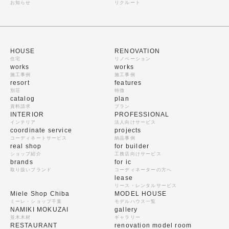
お知らせ
リクルート
HOUSE
RENOVATION
住宅
リノベーション
works
works
施工事例
施工事例
resort
features
別荘
特徴
catalog
plan
資料請求
プラン
INTERIOR
PROFESSIONAL
インテリア
法人向けサービス
coordinate service
projects
コーディネートサービス
納品事例
real shop
for builder
ショップ紹介
工務店向けサービス
brands
for ic
取り扱いブランド
コーディネーターの方へ
lease
リース・レンタルサービス
Miele Shop Chiba
MODEL HOUSE
ミーレ・ショップ千葉
モデルハウス一覧
NAMIKI MOKUZAI
gallery
並木木材
ギャラリー
RESTAURANT
renovation model room