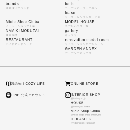
brands
for ic
取り扱いブランド
コーディネーターの方へ
lease
リース・レンタルサービス
Miele Shop Chiba
MODEL HOUSE
ミーレ・ショップ千葉
モデルハウス一覧
NAMIKI MOKUZAI
gallery
並木木材
ギャラリー
RESTAURANT
renovation model room
ハイドアンドシーク
リノベーションモデルルーム
GARDEN ANNEX
ガーデンアネックス
読み物 | COZY LIFE
ONLINE STORE
INTERIOR SHOP
LINE 公式アカウント
@timberyard_jp
HOUSE
@timberyard_house
Miele Shop Chiba
@miele_shop_chiba_timberyard
HIDE&SEEK
@hideandseek_restaurant