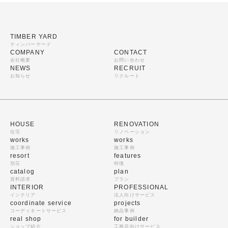
TIMBER YARD
ティンバーヤード
COMPANY
CONTACT
会社概要
お問い合わせ
NEWS
RECRUIT
お知らせ
リクルート
HOUSE
RENOVATION
住宅
リノベーション
works
works
施工事例
施工事例
resort
features
別荘
特徴
catalog
plan
資料請求
プラン
INTERIOR
PROFESSIONAL
インテリア
法人向けサービス
coordinate service
projects
コーディネートサービス
納品事例
real shop
for builder
ショップ紹介
工務店向けサービス