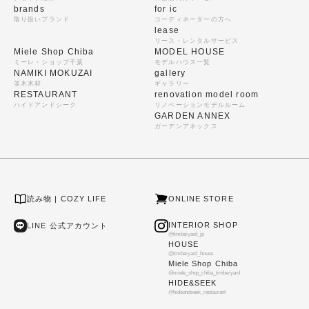
brands
for ic
取り扱いブランド
コーディネーターの方へ
lease
リース・レンタルサービス
Miele Shop Chiba
MODEL HOUSE
ミーレ・ショップ千葉
モデルハウス一覧
NAMIKI MOKUZAI
gallery
並木木材
ギャラリー
RESTAURANT
renovation model room
ハイドアンドシーク
リノベーションモデルルーム
GARDEN ANNEX
ガーデンアネックス
読み物 | COZY LIFE
ONLINE STORE
INTERIOR SHOP
LINE 公式アカウント
@timberyard_jp
HOUSE
@timberyard_house
Miele Shop Chiba
@miele_shop_chiba_timberyard
HIDE&SEEK
@hideandseek_restaurant