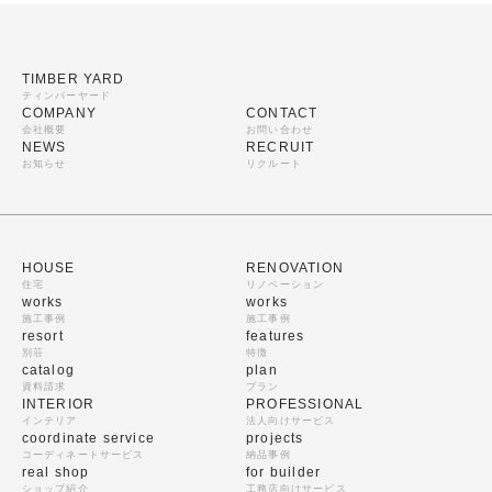
TIMBER YARD
ティンバーヤード
COMPANY
CONTACT
会社概要
お問い合わせ
NEWS
RECRUIT
お知らせ
リクルート
HOUSE
RENOVATION
住宅
リノベーション
works
works
施工事例
施工事例
resort
features
別荘
特徴
catalog
plan
資料請求
プラン
INTERIOR
PROFESSIONAL
インテリア
法人向けサービス
coordinate service
projects
コーディネートサービス
納品事例
real shop
for builder
ショップ紹介
工務店向けサービス