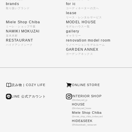
brands
for ic
取り扱いブランド
コーディネーターの方へ
lease
リース・レンタルサービス
Miele Shop Chiba
MODEL HOUSE
ミーレ・ショップ千葉
モデルハウス一覧
NAMIKI MOKUZAI
gallery
並木木材
ギャラリー
RESTAURANT
renovation model room
ハイドアンドシーク
リノベーションモデルルーム
GARDEN ANNEX
ガーデンアネックス
読み物 | COZY LIFE
ONLINE STORE
INTERIOR SHOP
LINE 公式アカウント
@timberyard_jp
HOUSE
@timberyard_house
Miele Shop Chiba
@miele_shop_chiba_timberyard
HIDE&SEEK
@hideandseek_restaurant