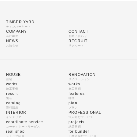
TIMBER YARD
ティンバーヤード
COMPANY
CONTACT
会社概要
お問い合わせ
NEWS
RECRUIT
お知らせ
リクルート
HOUSE
RENOVATION
住宅
リノベーション
works
works
施工事例
施工事例
resort
features
別荘
特徴
catalog
plan
資料請求
プラン
INTERIOR
PROFESSIONAL
インテリア
法人向けサービス
coordinate service
projects
コーディネートサービス
納品事例
real shop
for builder
ショップ紹介
工務店向けサービス