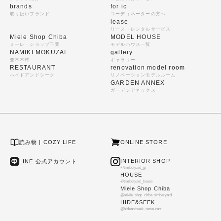
brands
for ic
取り扱いブランド
コーディネーターの方へ
lease
リース・レンタルサービス
Miele Shop Chiba
MODEL HOUSE
ミーレ・ショップ千葉
モデルハウス一覧
NAMIKI MOKUZAI
gallery
並木木材
ギャラリー
RESTAURANT
renovation model room
ハイドアンドシーク
リノベーションモデルルーム
GARDEN ANNEX
ガーデンアネックス
読み物 | COZY LIFE
ONLINE STORE
INTERIOR SHOP
LINE 公式アカウント
@timberyard_jp
HOUSE
@timberyard_house
Miele Shop Chiba
@miele_shop_chiba_timberyard
HIDE&SEEK
@hideandseek_restaurant