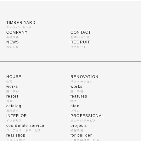
TIMBER YARD
ティンバーヤード
COMPANY
CONTACT
会社概要
お問い合わせ
NEWS
RECRUIT
お知らせ
リクルート
HOUSE
RENOVATION
住宅
リノベーション
works
works
施工事例
施工事例
resort
features
別荘
特徴
catalog
plan
資料請求
プラン
INTERIOR
PROFESSIONAL
インテリア
法人向けサービス
coordinate service
projects
コーディネートサービス
納品事例
real shop
for builder
ショップ紹介
工務店向けサービス