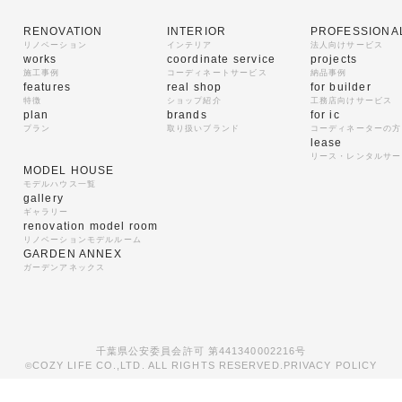
RENOVATION
INTERIOR
PROFESSIONA
リノベーション
インテリア
法人向けサービス
works
coordinate service
projects
施工事例
コーディネートサービス
納品事例
features
real shop
for builder
特徴
ショップ紹介
工務店向けサービス
plan
brands
for ic
プラン
取り扱いブランド
コーディネーターの方
lease
リース・レンタルサー
MODEL HOUSE
モデルハウス一覧
gallery
ギャラリー
renovation model room
リノベーションモデルルーム
GARDEN ANNEX
ガーデンアネックス
千葉県公安委員会許可 第441340002216号
COZY LIFE CO.,LTD. ALL RIGHTS RESERVED.
PRIVACY POLICY
©