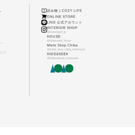
L
読み物 | COZY LIFE
ONLINE STORE
LINE 公式アカウント
INTERIOR SHOP
@timberyard_jp
HOUSE
@timberyard_house
へ
Miele Shop Chiba
@miele_shop_chiba_timberyard
ビス
HIDE&SEEK
@hideandseek_restaurant