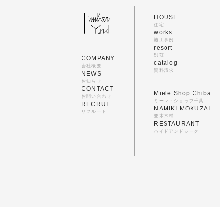
HOUSE
住宅
works
施工事例
resort
別荘
COMPANY
catalog
会社概要
資料請求
NEWS
お知らせ
CONTACT
Miele Shop Chiba
お問い合わせ
ミーレ・ショップ千葉
RECRUIT
NAMIKI MOKUZAI
リクルート
並木木材
RESTAURANT
ハイドアンドシーク