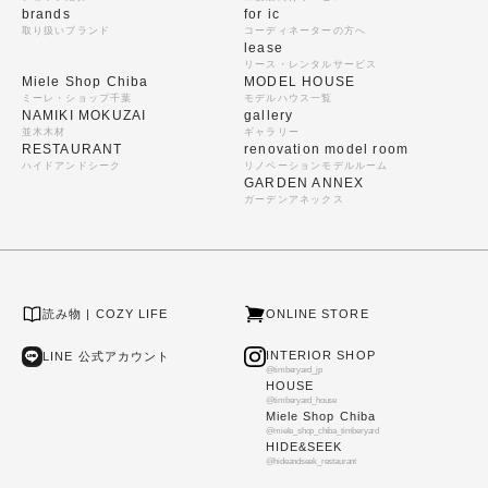
brands
for ic
取り扱いブランド
コーディネーターの方へ
lease
リース・レンタルサービス
Miele Shop Chiba
MODEL HOUSE
ミーレ・ショップ千葉
モデルハウス一覧
NAMIKI MOKUZAI
gallery
並木木材
ギャラリー
RESTAURANT
renovation model room
ハイドアンドシーク
リノベーションモデルルーム
GARDEN ANNEX
ガーデンアネックス
読み物 | COZY LIFE
ONLINE STORE
INTERIOR SHOP
LINE 公式アカウント
@timberyard_jp
HOUSE
@timberyard_house
Miele Shop Chiba
@miele_shop_chiba_timberyard
HIDE&SEEK
@hideandseek_restaurant