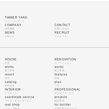
TIMBER YARD
ティンバーヤード
COMPANY
CONTACT
会社概要
お問い合わせ
NEWS
RECRUIT
お知らせ
リクルート
HOUSE
RENOVATION
住宅
リノベーション
works
works
施工事例
施工事例
resort
features
別荘
特徴
catalog
plan
資料請求
プラン
INTERIOR
PROFESSIONAL
インテリア
法人向けサービス
coordinate service
projects
コーディネートサービス
納品事例
real shop
for builder
ショップ紹介
工務店向けサービス