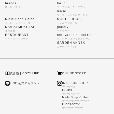
brands
for ic
取り扱いブランド
コーディネーターの方へ
lease
リース・レンタルサービス
Miele Shop Chiba
MODEL HOUSE
ミーレ・ショップ千葉
モデルハウス一覧
NAMIKI MOKUZAI
gallery
並木木材
ギャラリー
RESTAURANT
renovation model room
ハイドアンドシーク
リノベーションモデルルーム
GARDEN ANNEX
ガーデンアネックス
読み物 | COZY LIFE
ONLINE STORE
INTERIOR SHOP
LINE 公式アカウント
@timberyard_jp
HOUSE
@timberyard_house
Miele Shop Chiba
@miele_shop_chiba_timberyard
HIDE&SEEK
@hideandseek_restaurant