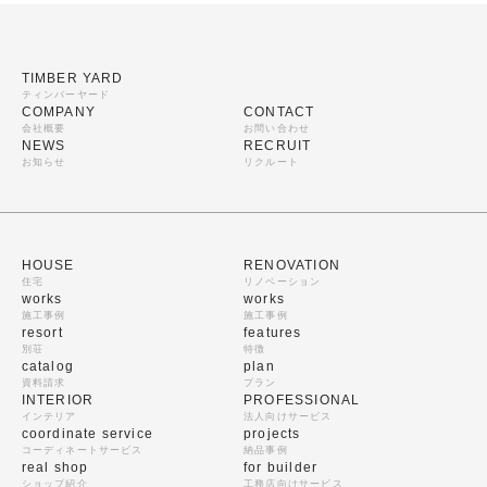
TIMBER YARD
ティンバーヤード
COMPANY
CONTACT
会社概要
お問い合わせ
NEWS
RECRUIT
お知らせ
リクルート
HOUSE
RENOVATION
住宅
リノベーション
works
works
施工事例
施工事例
resort
features
別荘
特徴
catalog
plan
資料請求
プラン
INTERIOR
PROFESSIONAL
インテリア
法人向けサービス
coordinate service
projects
コーディネートサービス
納品事例
real shop
for builder
ショップ紹介
工務店向けサービス