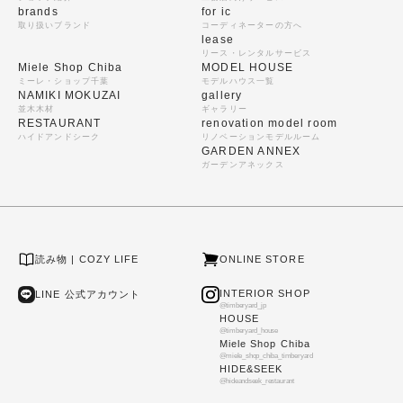
brands
for ic
取り扱いブランド
コーディネーターの方へ
lease
リース・レンタルサービス
Miele Shop Chiba
MODEL HOUSE
ミーレ・ショップ千葉
モデルハウス一覧
NAMIKI MOKUZAI
gallery
並木木材
ギャラリー
RESTAURANT
renovation model room
ハイドアンドシーク
リノベーションモデルルーム
GARDEN ANNEX
ガーデンアネックス
読み物 | COZY LIFE
ONLINE STORE
INTERIOR SHOP
LINE 公式アカウント
@timberyard_jp
HOUSE
@timberyard_house
Miele Shop Chiba
@miele_shop_chiba_timberyard
HIDE&SEEK
@hideandseek_restaurant