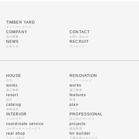
TIMBER YARD
ティンバーヤード
COMPANY
CONTACT
会社概要
お問い合わせ
NEWS
RECRUIT
お知らせ
リクルート
HOUSE
RENOVATION
住宅
リノベーション
works
works
施工事例
施工事例
resort
features
別荘
特徴
catalog
plan
資料請求
プラン
INTERIOR
PROFESSIONAL
インテリア
法人向けサービス
coordinate service
projects
コーディネートサービス
納品事例
real shop
for builder
ショップ紹介
工務店向けサービス