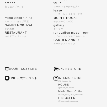
brands
for ic
取り扱いブランド
コーディネーターの方へ
lease
リース・レンタルサービス
Miele Shop Chiba
MODEL HOUSE
ミーレ・ショップ千葉
モデルハウス一覧
NAMIKI MOKUZAI
gallery
並木木材
ギャラリー
RESTAURANT
renovation model room
ハイドアンドシーク
リノベーションモデルルーム
GARDEN ANNEX
ガーデンアネックス
読み物 | COZY LIFE
ONLINE STORE
INTERIOR SHOP
LINE 公式アカウント
@timberyard_jp
HOUSE
@timberyard_house
Miele Shop Chiba
@miele_shop_chiba_timberyard
HIDE&SEEK
@hideandseek_restaurant