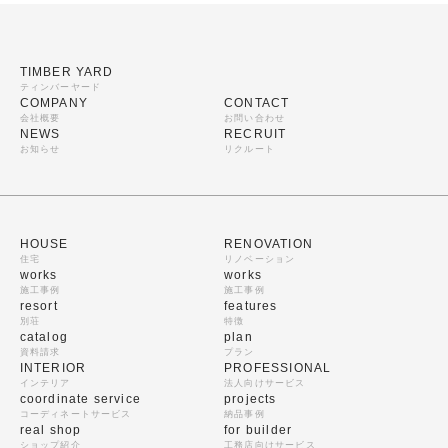
TIMBER YARD
ティンバーヤード
COMPANY
CONTACT
会社概要
お問い合わせ
NEWS
RECRUIT
お知らせ
リクルート
HOUSE
RENOVATION
住宅
リノベーション
works
works
施工事例
施工事例
resort
features
別荘
特徴
catalog
plan
資料請求
プラン
INTERIOR
PROFESSIONAL
インテリア
法人向けサービス
coordinate service
projects
コーディネートサービス
納品事例
real shop
for builder
ショップ紹介
工務店向けサービス