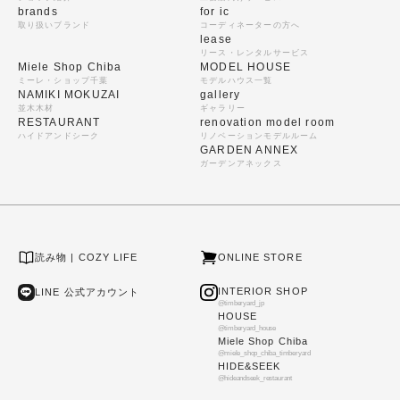
brands
for ic
取り扱いブランド
コーディネーターの方へ
lease
リース・レンタルサービス
Miele Shop Chiba
MODEL HOUSE
ミーレ・ショップ千葉
モデルハウス一覧
NAMIKI MOKUZAI
gallery
並木木材
ギャラリー
RESTAURANT
renovation model room
ハイドアンドシーク
リノベーションモデルルーム
GARDEN ANNEX
ガーデンアネックス
読み物 | COZY LIFE
ONLINE STORE
INTERIOR SHOP
LINE 公式アカウント
@timberyard_jp
HOUSE
@timberyard_house
Miele Shop Chiba
@miele_shop_chiba_timberyard
HIDE&SEEK
@hideandseek_restaurant