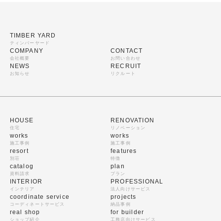
TIMBER YARD
ティンバーヤード
COMPANY
CONTACT
会社概要
お問い合わせ
NEWS
RECRUIT
お知らせ
リクルート
HOUSE
RENOVATION
住宅
リノベーション
works
works
施工事例
施工事例
resort
features
別荘
特徴
catalog
plan
資料請求
プラン
INTERIOR
PROFESSIONAL
インテリア
法人向けサービス
coordinate service
projects
コーディネートサービス
納品事例
real shop
for builder
ショップ紹介
工務店向けサービス