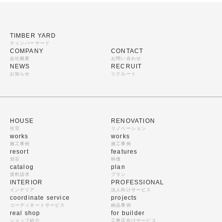
TIMBER YARD
ティンバーヤード
COMPANY
CONTACT
会社概要
お問い合わせ
NEWS
RECRUIT
お知らせ
リクルート
HOUSE
RENOVATION
住宅
リノベーション
works
works
施工事例
施工事例
resort
features
別荘
特徴
catalog
plan
資料請求
プラン
INTERIOR
PROFESSIONAL
インテリア
法人向けサービス
coordinate service
projects
コーディネートサービス
納品事例
real shop
for builder
ショップ紹介
工務店向けサービス