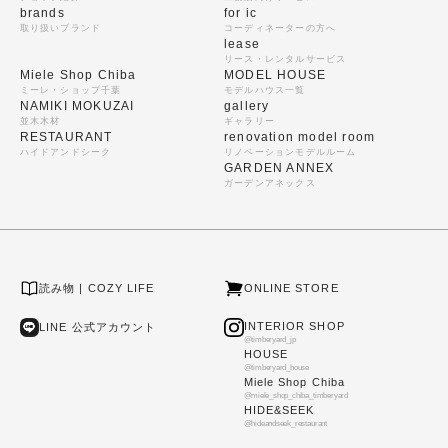
brands
for ic
取り扱いブランド
コーディネーターの方へ
lease
リース・レンタルサービス
Miele Shop Chiba
MODEL HOUSE
ミーレ・ショップ千葉
モデルハウス一覧
NAMIKI MOKUZAI
gallery
並木木材
ギャラリー
RESTAURANT
renovation model room
ハイドアンドシーク
リノベーションモデルルーム
GARDEN ANNEX
ガーデンアネックス
読み物 | COZY LIFE
ONLINE STORE
INTERIOR SHOP
LINE 公式アカウント
@timberyard_jp
HOUSE
@timberyard_house
Miele Shop Chiba
@miele_shop_chiba_timberyard
HIDE&SEEK
@hideandseek_restaurant