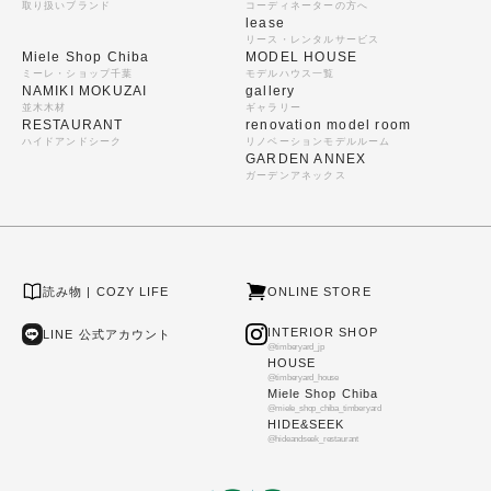
取り扱いブランド
コーディネーターの方へ
lease
リース・レンタルサービス
Miele Shop Chiba
MODEL HOUSE
ミーレ・ショップ千葉
モデルハウス一覧
NAMIKI MOKUZAI
gallery
並木木材
ギャラリー
RESTAURANT
renovation model room
ハイドアンドシーク
リノベーションモデルルーム
GARDEN ANNEX
ガーデンアネックス
読み物 | COZY LIFE
ONLINE STORE
INTERIOR SHOP
LINE 公式アカウント
@timberyard_jp
HOUSE
@timberyard_house
Miele Shop Chiba
@miele_shop_chiba_timberyard
HIDE&SEEK
@hideandseek_restaurant