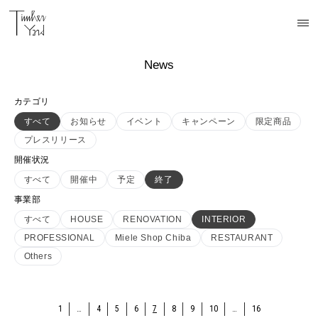
News
カテゴリ
すべて
お知らせ
イベント
キャンペーン
限定商品
プレスリリース
開催状況
すべて
開催中
予定
終了
事業部
すべて
HOUSE
RENOVATION
INTERIOR
PROFESSIONAL
Miele Shop Chiba
RESTAURANT
Others
1
…
4
5
6
7
8
9
10
…
16