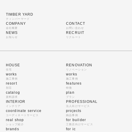
TIMBER YARD
ティンバーヤード
COMPANY
CONTACT
会社概要
お問い合わせ
NEWS
RECRUIT
お知らせ
リクルート
HOUSE
RENOVATION
住宅
リノベーション
works
works
施工事例
施工事例
resort
features
別荘
特徴
catalog
plan
資料請求
プラン
INTERIOR
PROFESSIONAL
インテリア
法人向けサービス
coordinate service
projects
コーディネートサービス
納品事例
real shop
for builder
ショップ紹介
工務店向けサービス
brands
for ic