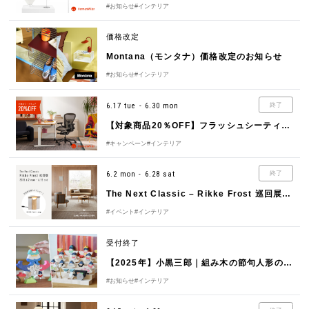
#お知らせ
#インテリア
価格改定
Montana（モンタナ）価格改定のお知らせ
#お知らせ
#インテリア
6.17 tue - 6.30 mon
終了
【対象商品20％OFF】フラッシュシーティングセール
#キャンペーン
#インテリア
6.2 mon - 6.28 sat
終了
The Next Classic – Rikke Frost 巡回展 2025
#イベント
#インテリア
受付終了
【2025年】小黒三郎｜組み木の節句人形のご予約を開始しました
#お知らせ
#インテリア