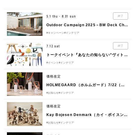
5.1 thu - 8.31 sun
終了
Outdoor Campaign 2025－BM Deck Chair Set－
#キャンペーン
#インテリア
7.12 sat
終了
トークイベント『あなたの知らない”ヴィトラ”の世界』開催のお知らせ
#イベント
#インテリア
価格改定
HOLMEGAARD（ホルムガード）7/22（火）価格改定のお知らせ
#お知らせ
#インテリア
価格改定
Kay Bojesen Denmark（カイ・ボイスン デンマーク）7/22（火）価格改定のお知らせ
#お知らせ
#インテリア