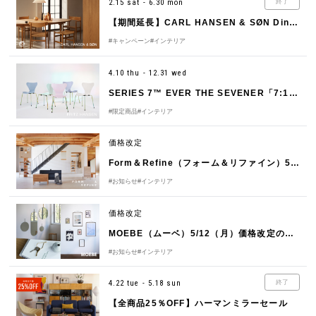
2.15 sat - 6.30 mon
終了
【期間延長】CARL HANSEN & SØN Dining Set Campaign 2025
#キャンペーン
#インテリア
4.10 thu - 12.31 wed
SERIES 7™ EVER THE SEVENER「7:14 AM COLOUR EDITION 」
#限定商品
#インテリア
価格改定
Form＆Refine（フォーム＆リファイン）5/12（月）価格改定のお知らせ
#お知らせ
#インテリア
価格改定
MOEBE（ムーベ）5/12（月）価格改定のお知らせ
#お知らせ
#インテリア
4.22 tue - 5.18 sun
終了
【全商品25％OFF】ハーマンミラーセール