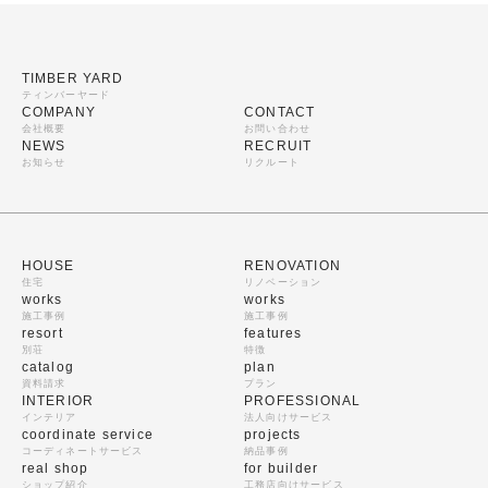
TIMBER YARD
ティンバーヤード
COMPANY
CONTACT
会社概要
お問い合わせ
NEWS
RECRUIT
お知らせ
リクルート
HOUSE
RENOVATION
住宅
リノベーション
works
works
施工事例
施工事例
resort
features
別荘
特徴
catalog
plan
資料請求
プラン
INTERIOR
PROFESSIONAL
インテリア
法人向けサービス
coordinate service
projects
コーディネートサービス
納品事例
real shop
for builder
ショップ紹介
工務店向けサービス