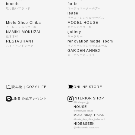
brands
for ic
取り扱いブランド
コーディネーターの方へ
lease
リース・レンタルサービス
Miele Shop Chiba
MODEL HOUSE
ミーレ・ショップ千葉
モデルハウス一覧
NAMIKI MOKUZAI
gallery
並木木材
ギャラリー
RESTAURANT
renovation model room
ハイドアンドシーク
リノベーションモデルルーム
GARDEN ANNEX
ガーデンアネックス
読み物 | COZY LIFE
ONLINE STORE
INTERIOR SHOP
LINE 公式アカウント
@timberyard_jp
HOUSE
@timberyard_house
Miele Shop Chiba
@miele_shop_chiba_timberyard
HIDE&SEEK
@hideandseek_restaurant