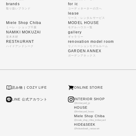
brands
for ic
取り扱いブランド
コーディネーターの方へ
lease
リース・レンタルサービス
Miele Shop Chiba
MODEL HOUSE
ミーレ・ショップ千葉
モデルハウス一覧
NAMIKI MOKUZAI
gallery
並木木材
ギャラリー
RESTAURANT
renovation model room
ハイドアンドシーク
リノベーションモデルルーム
GARDEN ANNEX
ガーデンアネックス
読み物 | COZY LIFE
ONLINE STORE
INTERIOR SHOP
LINE 公式アカウント
@timberyard_jp
HOUSE
@timberyard_house
Miele Shop Chiba
@miele_shop_chiba_timberyard
HIDE&SEEK
@hideandseek_restaurant