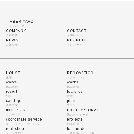
TIMBER YARD
ティンバーヤード
COMPANY
CONTACT
会社概要
お問い合わせ
NEWS
RECRUIT
お知らせ
リクルート
HOUSE
RENOVATION
住宅
リノベーション
works
works
施工事例
施工事例
resort
features
別荘
特徴
catalog
plan
資料請求
プラン
INTERIOR
PROFESSIONAL
インテリア
法人向けサービス
coordinate service
projects
コーディネートサービス
納品事例
real shop
for builder
ショップ紹介
工務店向けサービス