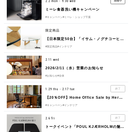
2.2 mon - 9.30 wed
開催中
ミーレ食器洗い機キャンペーン
#キャンペーン
#ミーレ・ショップ千葉
限定商品
【日本限定50台】「イサム・ノグチコーヒーテーブル オーク」発売のお知らせ
#限定商品
#インテリア
2.11 wed
2026/2/11（水）営業のお知らせ
#お知らせ
#全体
1.29 thu - 2.17 tue
終了
【20％OFF】Home Office Sale by Herman Miller（ハーマンミラー）
#キャンペーン
#インテリア
2.6 fri
終了
トークイベント「POUL KJÆRHOLMの魅力」開催のお知らせ