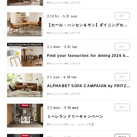
#キャンペーン
#インテリア
2.13 fri - 5.31 sun
終了
【カール・ハンセン＆サン】ダイニングセットキャンペーン 春のインテリアアップデート
#キャンペーン
#インテリア
2.2 mon - 3.31 tue
終了
Find your favourites for dining 2026 by Artek（アルテック）
#キャンペーン
#インテリア
2.1 sun - 6.30 tue
終了
ALPHABET SOFA CAMPAIGN by FRITZ HANSEN（フリッツ・ハンセン）
#キャンペーン
#インテリア
2.2 mon - 9.30 wed
終了
ミーレランドリーキャンペーン
#キャンペーン
#ミーレ・ショップ千葉