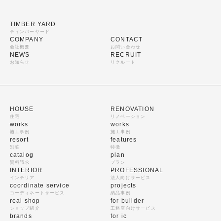
TIMBER YARD
ティンバーヤード
COMPANY
CONTACT
会社概要
お問い合わせ
NEWS
RECRUIT
お知らせ
リクルート
HOUSE
RENOVATION
住宅
リノベーション
works
works
施工事例
施工事例
resort
features
別荘
特徴
catalog
plan
資料請求
プラン
INTERIOR
PROFESSIONAL
インテリア
法人向けサービス
coordinate service
projects
コーディネートサービス
納品事例
real shop
for builder
ショップ紹介
工務店向けサービス
brands
for ic