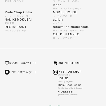
取り扱いブランド
コーディネーターの方へ
lease
リース・レンタルサービス
Miele Shop Chiba
MODEL HOUSE
ミーレ・ショップ千葉
モデルハウス一覧
NAMIKI MOKUZAI
gallery
並木木材
ギャラリー
RESTAURANT
renovation model room
ハイドアンドシーク
リノベーションモデルルーム
GARDEN ANNEX
ガーデンアネックス
読み物 | COZY LIFE
ONLINE STORE
INTERIOR SHOP
LINE 公式アカウント
@timberyard_jp
HOUSE
@timberyard_house
Miele Shop Chiba
@miele_shop_chiba_timberyard
HIDE&SEEK
@hideandseek_restaurant