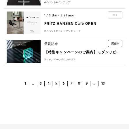
#イベント
#インテリア
1.15 thu - 2.23 mon
終了
FRITZ HANSEN Café OPEN
#イベント
#ハイドアンドシーク
受賞記念
開催中
【特別キャンペーンのご案内】モダンリビング大賞2025”ベスト6賞” 受賞記念
#キャンペーン
#インテリア
1
…
3
4
5
6
7
8
9
…
33