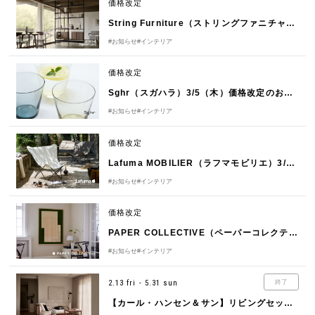
価格改定
String Furniture（ストリングファニチャー）3/1（日）価格改定のお知らせ
#お知らせ
#インテリア
価格改定
Sghr（スガハラ）3/5（木）価格改定のお知らせ
#お知らせ
#インテリア
価格改定
Lafuma MOBILIER（ラフマモビリエ）3/13（金）価格改定のお知らせ
#お知らせ
#インテリア
価格改定
PAPER COLLECTIVE（ペーパーコレクティブ）3/2（月）価格改定のお知らせ
#お知らせ
#インテリア
2.13 fri - 5.31 sun
終了
【カール・ハンセン＆サン】リビングセットキャンペーン 春のインテリアアップデート