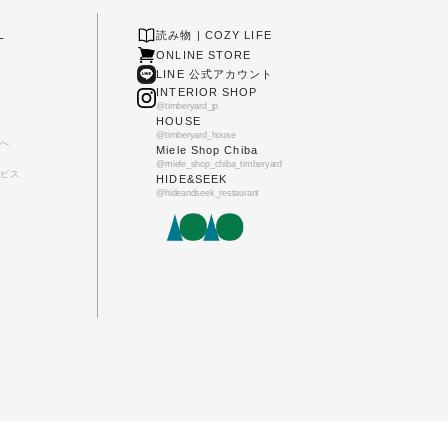
L
読み物 | COZY LIFE
ONLINE STORE
LINE 公式アカウント
INTERIOR SHOP
@timberyard_jp
HOUSE
@timberyard_house
へ
Miele Shop Chiba
@miele_shop_chiba_timberyard
ビス
HIDE&SEEK
@hideandseek_restaurant