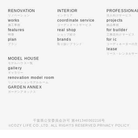
RENOVATION
INTERIOR
PROFESSIONA
リノベーション
インテリア
法人向けサービス
works
coordinate service
projects
施工事例
コーディネートサービス
納品事例
features
real shop
for builder
特徴
ショップ紹介
工務店向けサービス
plan
brands
for ic
プラン
取り扱いブランド
コーディネーターの方
lease
リース・レンタルサー
MODEL HOUSE
モデルハウス一覧
gallery
ギャラリー
renovation model room
リノベーションモデルルーム
GARDEN ANNEX
ガーデンアネックス
千葉県公安委員会許可 第441340002216号
COZY LIFE CO.,LTD. ALL RIGHTS RESERVED.
PRIVACY POLICY
©