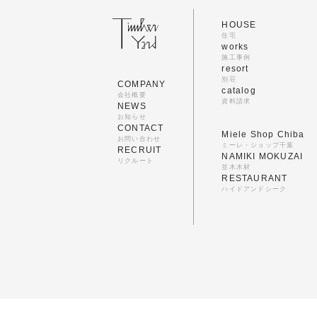
HOUSE
住宅
works
施工事例
resort
別荘
COMPANY
catalog
会社概要
資料請求
NEWS
お知らせ
CONTACT
Miele Shop Chiba
お問い合わせ
ミーレ・ショップ千葉
RECRUIT
NAMIKI MOKUZAI
リクルート
並木木材
RESTAURANT
ハイドアンドシーク