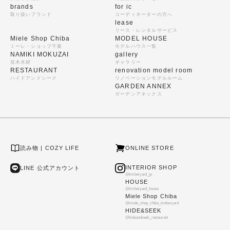
brands
for ic
取り扱いブランド
コーディネーターの方へ
lease
リース・レンタルサービス
Miele Shop Chiba
MODEL HOUSE
ミーレ・ショップ千葉
モデルハウス一覧
NAMIKI MOKUZAI
gallery
並木木材
ギャラリー
RESTAURANT
renovation model room
ハイドアンドシーク
リノベーションモデルルーム
GARDEN ANNEX
ガーデンアネックス
読み物 | COZY LIFE
ONLINE STORE
INTERIOR SHOP
LINE 公式アカウント
@timberyard_jp
HOUSE
@timberyard_house
Miele Shop Chiba
@miele_shop_chiba_timberyard
HIDE&SEEK
@hideandseek_restaurant