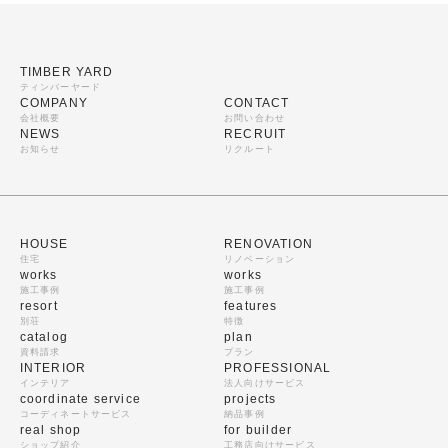
TIMBER YARD
ティンバーヤード
COMPANY
CONTACT
会社概要
お問い合わせ
NEWS
RECRUIT
お知らせ
リクルート
HOUSE
RENOVATION
住宅
リノベーション
works
works
施工事例
施工事例
resort
features
別荘
特徴
catalog
plan
資料請求
プラン
INTERIOR
PROFESSIONAL
インテリア
法人向けサービス
coordinate service
projects
コーディネートサービス
納品事例
real shop
for builder
ショップ紹介
工務店向けサービス