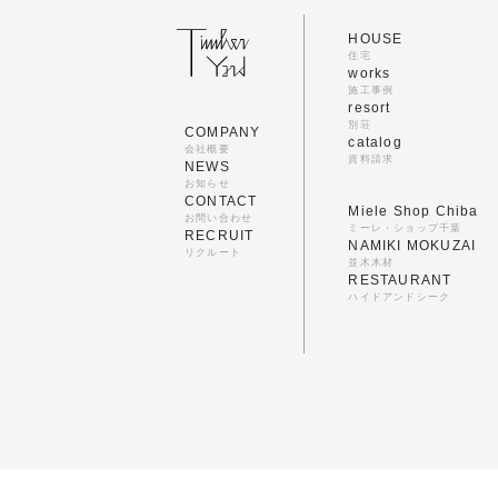
HOUSE
住宅
works
施工事例
resort
別荘
COMPANY
catalog
会社概要
資料請求
NEWS
お知らせ
CONTACT
Miele Shop Chiba
お問い合わせ
ミーレ・ショップ千葉
RECRUIT
NAMIKI MOKUZAI
リクルート
並木木材
RESTAURANT
ハイドアンドシーク