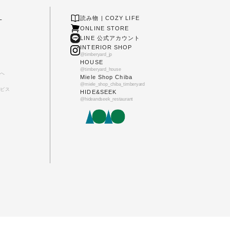
L
読み物 | COZY LIFE
ONLINE STORE
LINE 公式アカウント
INTERIOR SHOP
@timberyard_jp
HOUSE
@timberyard_house
へ
Miele Shop Chiba
@miele_shop_chiba_timberyard
ビス
HIDE&SEEK
@hideandseek_restaurant