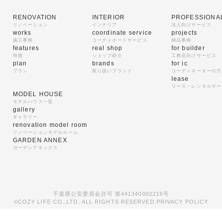
RENOVATION
INTERIOR
PROFESSIONA
リノベーション
インテリア
法人向けサービス
works
coordinate service
projects
施工事例
コーディネートサービス
納品事例
features
real shop
for builder
特徴
ショップ紹介
工務店向けサービス
plan
brands
for ic
プラン
取り扱いブランド
コーディネーターの方
lease
リース・レンタルサー
MODEL HOUSE
モデルハウス一覧
gallery
ギャラリー
renovation model room
リノベーションモデルルーム
GARDEN ANNEX
ガーデンアネックス
千葉県公安委員会許可 第441340002216号
COZY LIFE CO.,LTD. ALL RIGHTS RESERVED.
PRIVACY POLICY
©