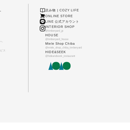
L
読み物 | COZY LIFE
ONLINE STORE
LINE 公式アカウント
INTERIOR SHOP
@timberyard_jp
HOUSE
@timberyard_house
へ
Miele Shop Chiba
@miele_shop_chiba_timberyard
ビス
HIDE&SEEK
@hideandseek_restaurant