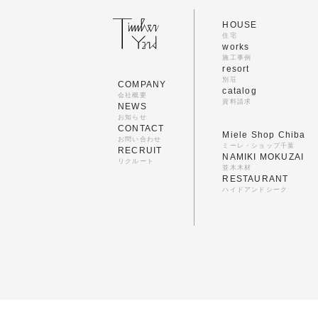
HOUSE
住宅
works
施工事例
resort
別荘
COMPANY
catalog
会社概要
資料請求
NEWS
お知らせ
CONTACT
Miele Shop Chiba
お問い合わせ
ミーレ・ショップ千葉
RECRUIT
NAMIKI MOKUZAI
リクルート
並木木材
RESTAURANT
ハイドアンドシーク