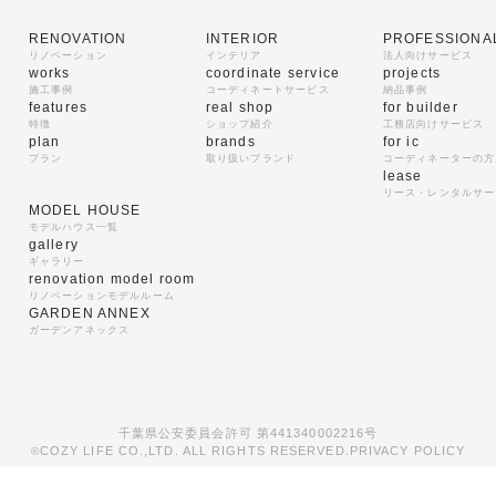
RENOVATION
INTERIOR
PROFESSIONA
リノベーション
インテリア
法人向けサービス
works
coordinate service
projects
施工事例
コーディネートサービス
納品事例
features
real shop
for builder
特徴
ショップ紹介
工務店向けサービス
plan
brands
for ic
プラン
取り扱いブランド
コーディネーターの方
lease
リース・レンタルサー
MODEL HOUSE
モデルハウス一覧
gallery
ギャラリー
renovation model room
リノベーションモデルルーム
GARDEN ANNEX
ガーデンアネックス
千葉県公安委員会許可 第441340002216号
COZY LIFE CO.,LTD. ALL RIGHTS RESERVED.
PRIVACY POLICY
©