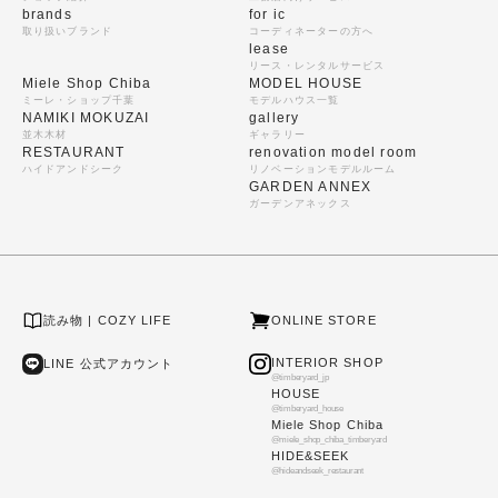
brands
for ic
取り扱いブランド
コーディネーターの方へ
lease
リース・レンタルサービス
Miele Shop Chiba
MODEL HOUSE
ミーレ・ショップ千葉
モデルハウス一覧
NAMIKI MOKUZAI
gallery
並木木材
ギャラリー
RESTAURANT
renovation model room
ハイドアンドシーク
リノベーションモデルルーム
GARDEN ANNEX
ガーデンアネックス
読み物 | COZY LIFE
ONLINE STORE
INTERIOR SHOP
LINE 公式アカウント
@timberyard_jp
HOUSE
@timberyard_house
Miele Shop Chiba
@miele_shop_chiba_timberyard
HIDE&SEEK
@hideandseek_restaurant