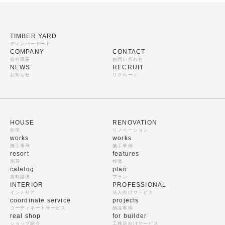
TIMBER YARD
ティンバーヤード
COMPANY
CONTACT
会社概要
お問い合わせ
NEWS
RECRUIT
お知らせ
リクルート
HOUSE
RENOVATION
住宅
リノベーション
works
works
施工事例
施工事例
resort
features
別荘
特徴
catalog
plan
資料請求
プラン
INTERIOR
PROFESSIONAL
インテリア
法人向けサービス
coordinate service
projects
コーディネートサービス
納品事例
real shop
for builder
ショップ紹介
工務店向けサービス