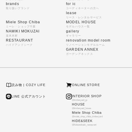
brands
for ic
取り扱いブランド
コーディネーターの方へ
lease
リース・レンタルサービス
Miele Shop Chiba
MODEL HOUSE
ミーレ・ショップ千葉
モデルハウス一覧
NAMIKI MOKUZAI
gallery
並木木材
ギャラリー
RESTAURANT
renovation model room
ハイドアンドシーク
リノベーションモデルルーム
GARDEN ANNEX
ガーデンアネックス
読み物 | COZY LIFE
ONLINE STORE
INTERIOR SHOP
LINE 公式アカウント
@timberyard_jp
HOUSE
@timberyard_house
Miele Shop Chiba
@miele_shop_chiba_timberyard
HIDE&SEEK
@hideandseek_restaurant