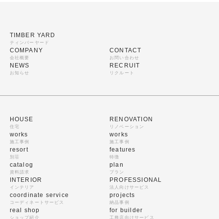
TIMBER YARD
ティンバーヤード
COMPANY
CONTACT
会社概要
お問い合わせ
NEWS
RECRUIT
お知らせ
リクルート
HOUSE
RENOVATION
住宅
リノベーション
works
works
施工事例
施工事例
resort
features
別荘
特徴
catalog
plan
資料請求
プラン
INTERIOR
PROFESSIONAL
インテリア
法人向けサービス
coordinate service
projects
コーディネートサービス
納品事例
real shop
for builder
ショップ紹介
工務店向けサービス