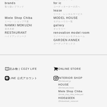
brands
for ic
取り扱いブランド
コーディネーターの方へ
lease
リース・レンタルサービス
Miele Shop Chiba
MODEL HOUSE
ミーレ・ショップ千葉
モデルハウス一覧
NAMIKI MOKUZAI
gallery
並木木材
ギャラリー
RESTAURANT
renovation model room
ハイドアンドシーク
リノベーションモデルルーム
GARDEN ANNEX
ガーデンアネックス
読み物 | COZY LIFE
ONLINE STORE
INTERIOR SHOP
LINE 公式アカウント
@timberyard_jp
HOUSE
@timberyard_house
Miele Shop Chiba
@miele_shop_chiba_timberyard
HIDE&SEEK
@hideandseek_restaurant