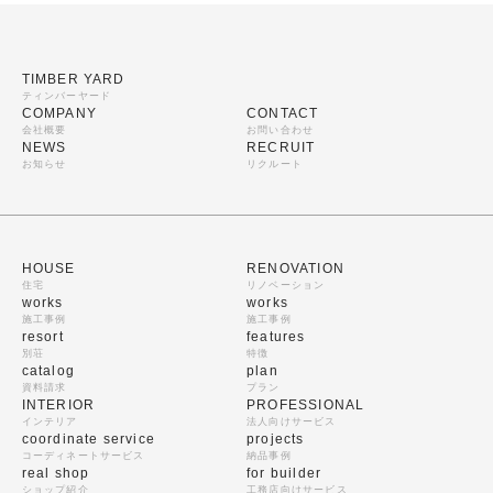
TIMBER YARD
ティンバーヤード
COMPANY
CONTACT
会社概要
お問い合わせ
NEWS
RECRUIT
お知らせ
リクルート
HOUSE
RENOVATION
住宅
リノベーション
works
works
施工事例
施工事例
resort
features
別荘
特徴
catalog
plan
資料請求
プラン
INTERIOR
PROFESSIONAL
インテリア
法人向けサービス
coordinate service
projects
コーディネートサービス
納品事例
real shop
for builder
ショップ紹介
工務店向けサービス