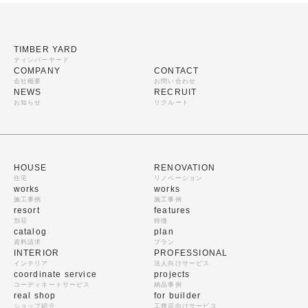
TIMBER YARD
ティンバーヤード
COMPANY
CONTACT
会社概要
お問い合わせ
NEWS
RECRUIT
お知らせ
リクルート
HOUSE
RENOVATION
住宅
リノベーション
works
works
施工事例
施工事例
resort
features
別荘
特徴
catalog
plan
資料請求
プラン
INTERIOR
PROFESSIONAL
インテリア
法人向けサービス
coordinate service
projects
コーディネートサービス
納品事例
real shop
for builder
ショップ紹介
工務店向けサービス