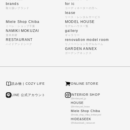
brands
for ic
取り扱いブランド
コーディネーターの方へ
lease
リース・レンタルサービス
Miele Shop Chiba
MODEL HOUSE
ミーレ・ショップ千葉
モデルハウス一覧
NAMIKI MOKUZAI
gallery
並木木材
ギャラリー
RESTAURANT
renovation model room
ハイドアンドシーク
リノベーションモデルルーム
GARDEN ANNEX
ガーデンアネックス
読み物 | COZY LIFE
ONLINE STORE
INTERIOR SHOP
LINE 公式アカウント
@timberyard_jp
HOUSE
@timberyard_house
Miele Shop Chiba
@miele_shop_chiba_timberyard
HIDE&SEEK
@hideandseek_restaurant