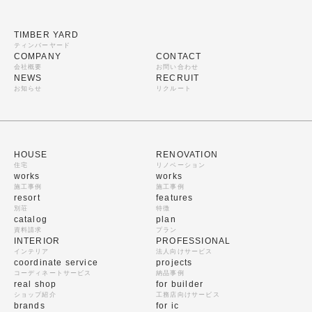
TIMBER YARD
ティンバーヤード
COMPANY
CONTACT
会社概要
お問い合わせ
NEWS
RECRUIT
お知らせ
リクルート
HOUSE
RENOVATION
住宅
リノベーション
works
works
施工事例
施工事例
resort
features
別荘
特徴
catalog
plan
資料請求
プラン
INTERIOR
PROFESSIONAL
インテリア
法人向けサービス
coordinate service
projects
コーディネートサービス
納品事例
real shop
for builder
ショップ紹介
工務店向けサービス
brands
for ic