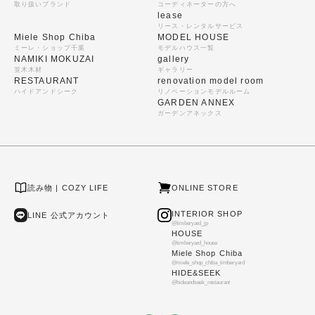
取り扱いブランド
コーディネーターの方へ
lease
リース・レンタルサービス
Miele Shop Chiba
MODEL HOUSE
ミーレ・ショップ千葉
モデルハウス一覧
NAMIKI MOKUZAI
gallery
並木木材
ギャラリー
RESTAURANT
renovation model room
ハイドアンドシーク
リノベーションモデルルーム
GARDEN ANNEX
ガーデンアネックス
読み物 | COZY LIFE
ONLINE STORE
INTERIOR SHOP
LINE 公式アカウント
@timberyard_jp
HOUSE
@timberyard_house
Miele Shop Chiba
@miele_shop_chiba_timberyard
HIDE&SEEK
@hideandseek_restaurant