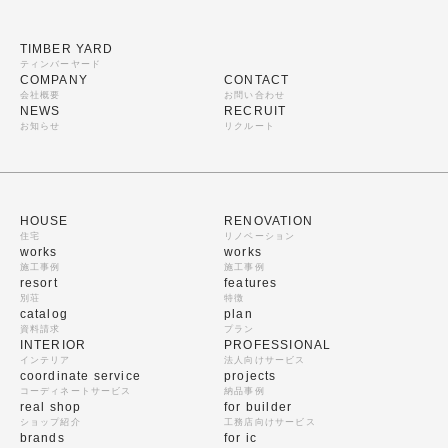
TIMBER YARD
ティンバーヤード
COMPANY
CONTACT
会社概要
お問い合わせ
NEWS
RECRUIT
お知らせ
リクルート
HOUSE
RENOVATION
住宅
リノベーション
works
works
施工事例
施工事例
resort
features
別荘
特徴
catalog
plan
資料請求
プラン
INTERIOR
PROFESSIONAL
インテリア
法人向けサービス
coordinate service
projects
コーディネートサービス
納品事例
real shop
for builder
ショップ紹介
工務店向けサービス
brands
for ic