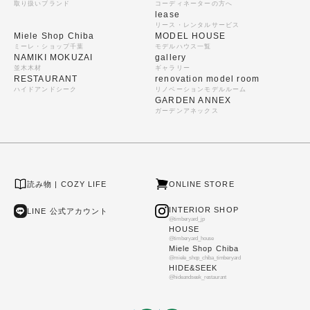
取り扱いブランド
コーディネーターの方へ
lease
リース・レンタルサービス
Miele Shop Chiba
MODEL HOUSE
ミーレ・ショップ千葉
モデルハウス一覧
NAMIKI MOKUZAI
gallery
並木木材
ギャラリー
RESTAURANT
renovation model room
ハイドアンドシーク
リノベーションモデルルーム
GARDEN ANNEX
ガーデンアネックス
読み物 | COZY LIFE
ONLINE STORE
INTERIOR SHOP
LINE 公式アカウント
@timberyard_jp
HOUSE
@timberyard_house
Miele Shop Chiba
@miele_shop_chiba_timberyard
HIDE&SEEK
@hideandseek_restaurant