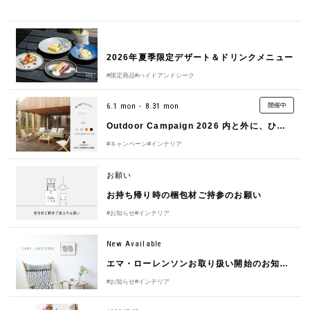
2026年夏季限定デザート＆ドリンクメニュー
#限定商品
#ハイドアンドシーク
6.1 mon - 8.31 mon
開催中
Outdoor Campaign 2026 内と外に、ひとつづきのくつろぎを
#キャンペーン
#インテリア
お願い
お持ち帰り時の梱包材ご持参のお願い
#お知らせ
#インテリア
New Available
エマ・ローレンソンお取り扱い開始のお知らせ
#お知らせ
#インテリア