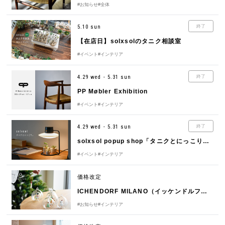
#お知らせ
#全体
5.10 sun
終了
【在店日】solxsolのタニク相談室
#イベント
#インテリア
4.29 wed - 5.31 sun
終了
PP Møbler Exhibition
#イベント
#インテリア
4.29 wed - 5.31 sun
終了
solxsol popup shop「タニクとにっこり。」
#イベント
#インテリア
価格改定
ICHENDORF MILANO（イッケンドルフ・ミラノ）6/10（水）価格改定のお知らせ
#お知らせ
#インテリア